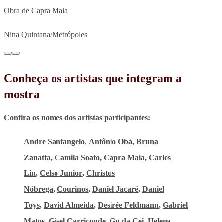
Obra de Capra Maia
Nina Quintana/Metrópoles
Conheça os artistas que integram a
mostra
Confira os nomes dos artistas participantes:
Andre Santangelo
,
Antônio Obá
,
Bruna
Zanatta
,
Camila Soato
,
Capra Maia
,
Carlos
Lin
,
Celso Junior
,
Christus
Nóbrega
,
Courinos
,
Daniel Jacaré
,
Daniel
Toys
,
David Almeida
,
Desirée Feldmann
,
Gabriel
Matos
,
Gisel Carriconde
,
Gu da Cei
,
Helena