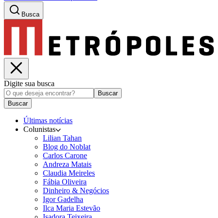
Busca
Digite sua busca
Buscar
Buscar
Últimas notícias
Colunistas
Lilian Tahan
Blog do Noblat
Carlos Carone
Andreza Matais
Claudia Meireles
Fábia Oliveira
Dinheiro & Negócios
Igor Gadelha
Ilca Maria Estevão
Isadora Teixeira