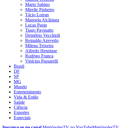
Mario Sabino
Mirelle Pinheiro
Tácio Lorran
Manoela Alcântara
Lucas Pasin
Tiago Pavinatto
Demétrio Vecchioli
Reinaldo Azevedo
Milena Teixeira
Alfredo Henrique
Rodrigo França
Vinícius Passarelli
Brasil
DF
SP
MG
Mundo
Entretenimento
Vida & Estilo
Saúde
Ciência
Esportes
Especiais
Inscreva-se no canal
MetrópolesTV no
YouTube
MetrópolesTV