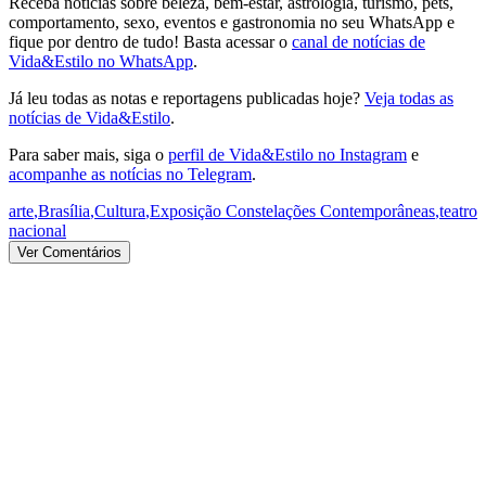
Receba notícias sobre beleza, bem-estar, astrologia, turismo, pets,
comportamento, sexo, eventos e gastronomia no seu WhatsApp e
fique por dentro de tudo! Basta acessar o
canal de notícias de
Vida&Estilo no WhatsApp
.
Já leu todas as notas e reportagens publicadas hoje?
Veja todas as
notícias de Vida&Estilo
.
Para saber mais, siga o
perfil de Vida&Estilo no Instagram
e
acompanhe as notícias no Telegram
.
arte
,
Brasília
,
Cultura
,
Exposição Constelações Contemporâneas
,
teatro
nacional
Ver Comentários