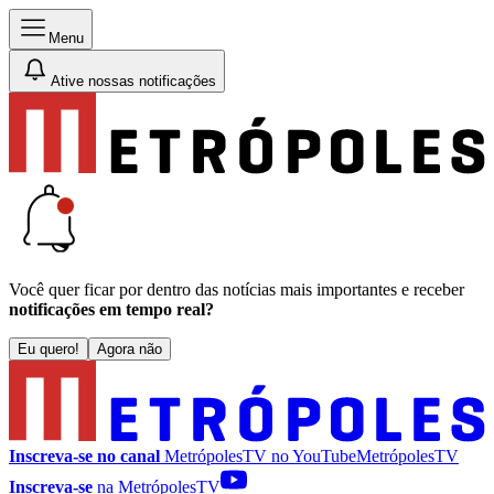
Menu
Ative nossas notificações
Você quer ficar por dentro das notícias mais importantes e receber
notificações em tempo real?
Eu quero!
Agora não
Inscreva-se no canal
MetrópolesTV no
YouTube
MetrópolesTV
Inscreva-se
na MetrópolesTV