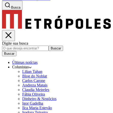
Busca
Digite sua busca
Buscar
Buscar
Últimas notícias
Colunistas
Lilian Tahan
Blog do Noblat
Carlos Carone
Andreza Matais
Claudia Meireles
Fábia Oliveira
Dinheiro & Negócios
Igor Gadelha
Ilca Maria Estevão
Isadora Teixeira