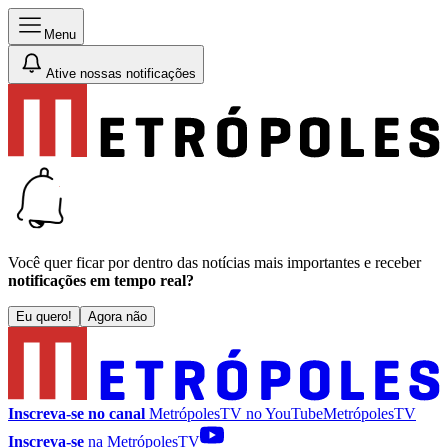
Menu
Ative nossas notificações
Você quer ficar por dentro das notícias mais importantes e receber
notificações em tempo real?
Eu quero!
Agora não
Inscreva-se no canal
MetrópolesTV no
YouTube
MetrópolesTV
Inscreva-se
na MetrópolesTV