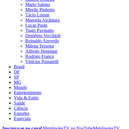
Mario Sabino
Mirelle Pinheiro
Tácio Lorran
Manoela Alcântara
Lucas Pasin
Tiago Pavinatto
Demétrio Vecchioli
Reinaldo Azevedo
Milena Teixeira
Alfredo Henrique
Rodrigo França
Vinícius Passarelli
Brasil
DF
SP
MG
Mundo
Entretenimento
Vida & Estilo
Saúde
Ciência
Esportes
Especiais
Inscreva-se no canal
MetrópolesTV no
YouTube
MetrópolesTV