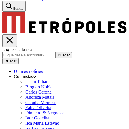
Busca
Digite sua busca
Buscar
Buscar
Últimas notícias
Colunistas
Lilian Tahan
Blog do Noblat
Carlos Carone
Andreza Matais
Claudia Meireles
Fábia Oliveira
Dinheiro & Negócios
Igor Gadelha
Ilca Maria Estevão
Isadora Teixeira