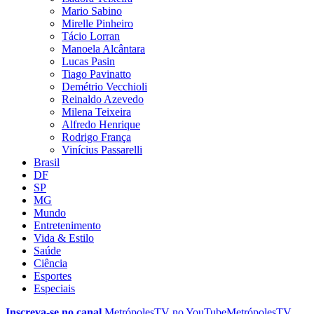
Mario Sabino
Mirelle Pinheiro
Tácio Lorran
Manoela Alcântara
Lucas Pasin
Tiago Pavinatto
Demétrio Vecchioli
Reinaldo Azevedo
Milena Teixeira
Alfredo Henrique
Rodrigo França
Vinícius Passarelli
Brasil
DF
SP
MG
Mundo
Entretenimento
Vida & Estilo
Saúde
Ciência
Esportes
Especiais
Inscreva-se no canal
MetrópolesTV no
YouTube
MetrópolesTV