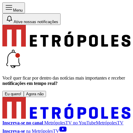
Menu
Ative nossas notificações
Você quer ficar por dentro das notícias mais importantes e receber
notificações em tempo real?
Eu quero!
Agora não
Inscreva-se no canal
MetrópolesTV no
YouTube
MetrópolesTV
Inscreva-se
na MetrópolesTV