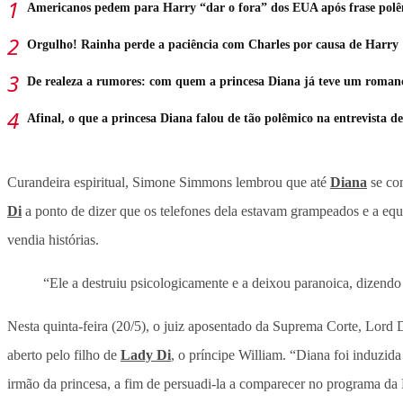
Americanos pedem para Harry “dar o fora” dos EUA após frase pol
Orgulho! Rainha perde a paciência com Charles por causa de Harry
De realeza a rumores: com quem a princesa Diana já teve um roman
Afinal, o que a princesa Diana falou de tão polêmico na entrevista d
Curandeira espiritual, Simone Simmons lembrou que até
Diana
se con
Di
a ponto de dizer que os telefones dela estavam grampeados e a equ
vendia histórias.
“Ele a destruiu psicologicamente e a deixou paranoica, dizendo 
Nesta quinta-feira (20/5), o juiz aposentado da Suprema Corte, Lord 
aberto pelo filho de
Lady Di
, o príncipe William. “Diana foi induzid
irmão da princesa, a fim de persuadi-la a comparecer no programa d