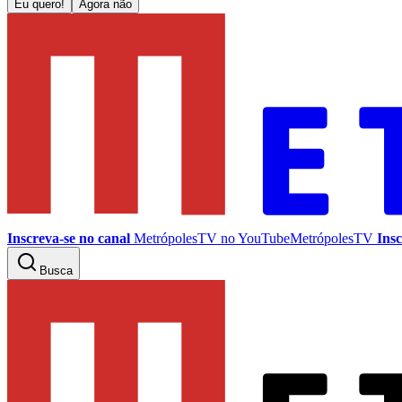
Eu quero!
Agora não
Inscreva-se no canal
MetrópolesTV no
YouTube
MetrópolesTV
Insc
Busca