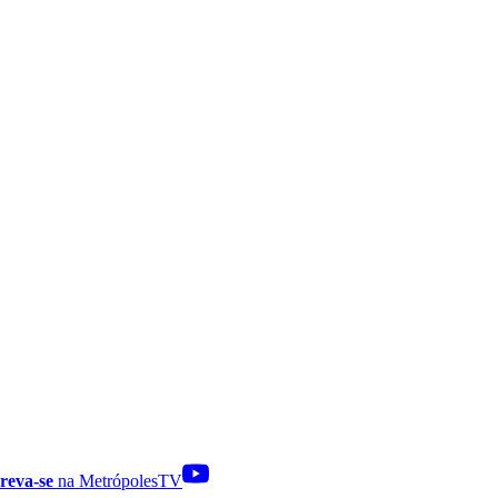
reva-se
na MetrópolesTV