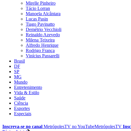
Mirelle Pinheiro
Tácio Lorran
Manoela Alcântara
Lucas Pasin
Tiago Pavinatto
Demétrio Vecchioli
Reinaldo Azevedo
Milena Teixeira
Alfredo Henrique
Rodrigo França
Vinícius Passarelli
Brasil
DF
SP
MG
Mundo
Entretenimento
Vida & Estilo
Saúde
Ciência
Esportes
Especiais
Inscreva-se no canal
MetrópolesTV no
YouTube
MetrópolesTV
Insc