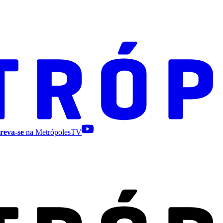
reva-se
na MetrópolesTV