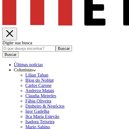
Digite sua busca
Buscar
Buscar
Últimas notícias
Colunistas
Lilian Tahan
Blog do Noblat
Carlos Carone
Andreza Matais
Claudia Meireles
Fábia Oliveira
Dinheiro & Negócios
Igor Gadelha
Ilca Maria Estevão
Isadora Teixeira
Mario Sabino