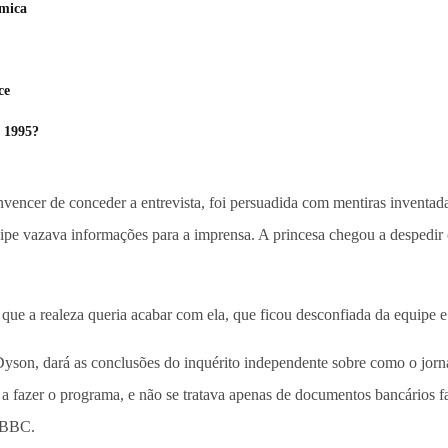
êmica
ce
e 1995?
vencer de conceder a entrevista, foi persuadida com mentiras inventa
ipe vazava informações para a imprensa. A princesa chegou a despedir 
que a realeza queria acabar com ela, que ficou desconfiada da equipe e 
Dyson, dará as conclusões do inquérito independente sobre como o jorn
a a fazer o programa, e não se tratava apenas de documentos bancários f
a BBC.