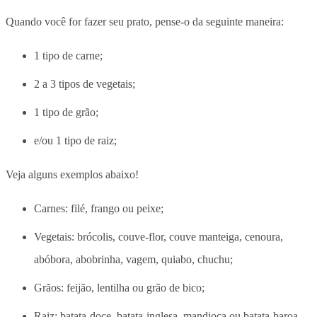
Quando você for fazer seu prato, pense-o da seguinte maneira:
1 tipo de carne;
2 a 3 tipos de vegetais;
1 tipo de grão;
e/ou 1 tipo de raiz;
Veja alguns exemplos abaixo!
Carnes: filé, frango ou peixe;
Vegetais: brócolis, couve-flor, couve manteiga, cenoura,
abóbora, abobrinha, vagem, quiabo, chuchu;
Grãos: feijão, lentilha ou grão de bico;
Raiz: batata-doce, batata-inglesa, mandioca ou batata-baroa.