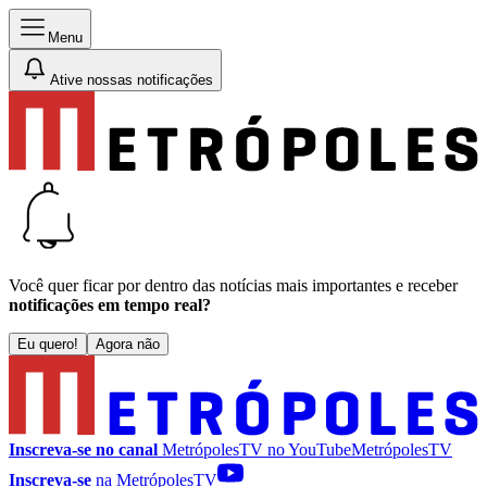
Menu
Ative nossas notificações
Você quer ficar por dentro das notícias mais importantes e receber
notificações em tempo real?
Eu quero!
Agora não
Inscreva-se no canal
MetrópolesTV no
YouTube
MetrópolesTV
Inscreva-se
na MetrópolesTV