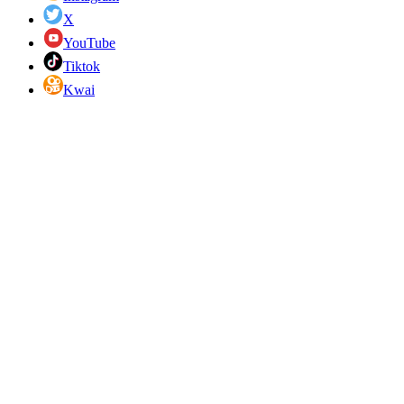
X
YouTube
Tiktok
Kwai