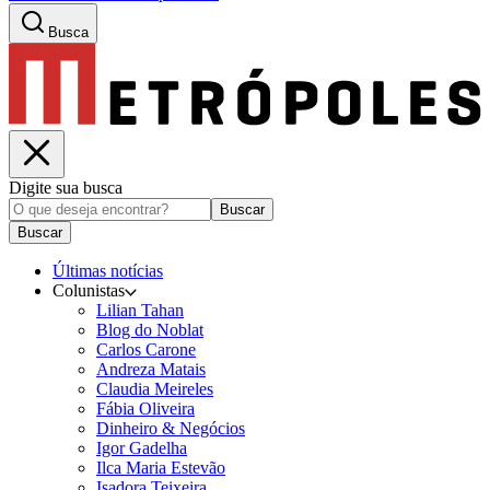
Busca
Digite sua busca
Buscar
Buscar
Últimas notícias
Colunistas
Lilian Tahan
Blog do Noblat
Carlos Carone
Andreza Matais
Claudia Meireles
Fábia Oliveira
Dinheiro & Negócios
Igor Gadelha
Ilca Maria Estevão
Isadora Teixeira