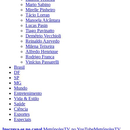
Mario Sabino
Mirelle Pinheiro
Tácio Lorran
Manoela Alcântara
Lucas Pasin
Tiago Pavinatto
Demétrio Vecchioli
Reinaldo Azevedo
Milena Teixeira
Alfredo Henrique
Rodrigo França
Vinícius Passarelli
Brasil
DF
SP
MG
Mundo
Entretenimento
Vida & Estilo
Saúde
Ciência
Esportes
Especiais
Inscreva-se no canal
MetrópolesTV no
YouTube
MetrópolesTV