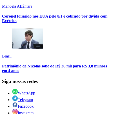
Manoela Alcântara
Coronel foragido nos EUA pelo 8/1 é cobrado por dívida com
Exército
Brasil
Patrimônio de Nikolas sobe de R$ 36 mil para R$ 3,8 milhões
em 4 anos
Siga nossas redes
WhatsApp
Telegram
Facebook
Instagram