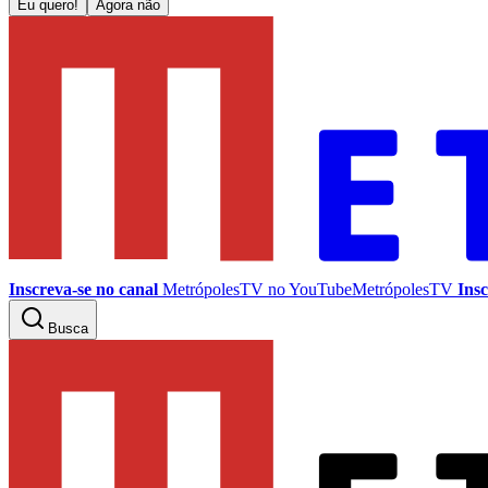
Eu quero!
Agora não
Inscreva-se no canal
MetrópolesTV no
YouTube
MetrópolesTV
Insc
Busca