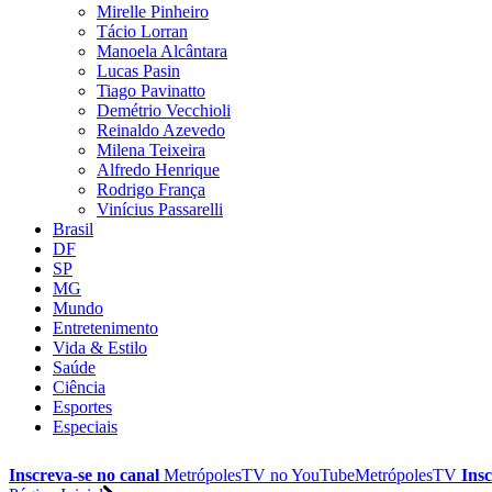
Mirelle Pinheiro
Tácio Lorran
Manoela Alcântara
Lucas Pasin
Tiago Pavinatto
Demétrio Vecchioli
Reinaldo Azevedo
Milena Teixeira
Alfredo Henrique
Rodrigo França
Vinícius Passarelli
Brasil
DF
SP
MG
Mundo
Entretenimento
Vida & Estilo
Saúde
Ciência
Esportes
Especiais
Inscreva-se no canal
MetrópolesTV no
YouTube
MetrópolesTV
Insc