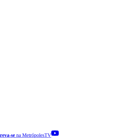
reva-se
na MetrópolesTV