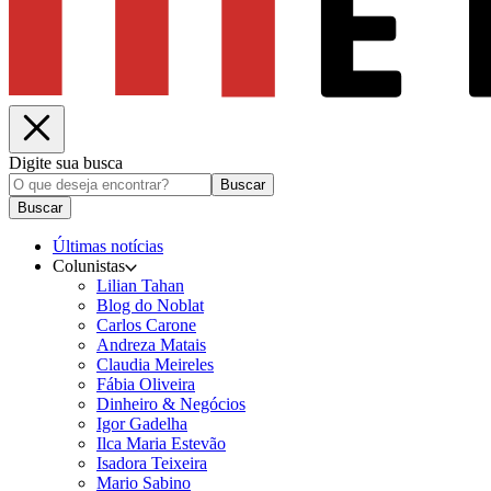
Digite sua busca
Buscar
Buscar
Últimas notícias
Colunistas
Lilian Tahan
Blog do Noblat
Carlos Carone
Andreza Matais
Claudia Meireles
Fábia Oliveira
Dinheiro & Negócios
Igor Gadelha
Ilca Maria Estevão
Isadora Teixeira
Mario Sabino