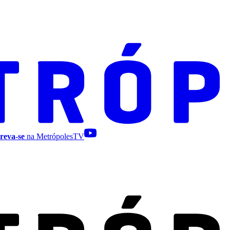
reva-se
na MetrópolesTV