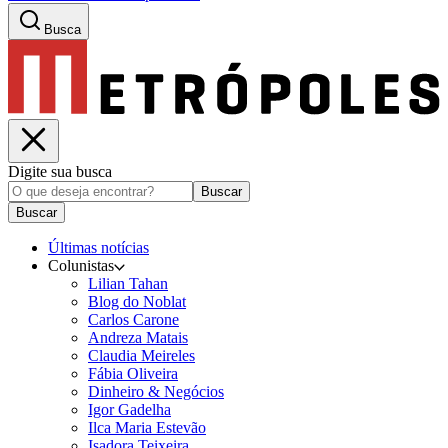
Busca
Digite sua busca
Buscar
Buscar
Últimas notícias
Colunistas
Lilian Tahan
Blog do Noblat
Carlos Carone
Andreza Matais
Claudia Meireles
Fábia Oliveira
Dinheiro & Negócios
Igor Gadelha
Ilca Maria Estevão
Isadora Teixeira