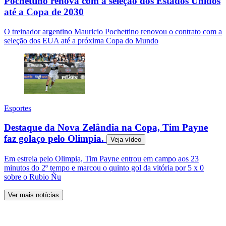
Pochettino renova com a seleção dos Estados Unidos
até a Copa de 2030
O treinador argentino Mauricio Pochettino renovou o contrato com a
seleção dos EUA até a próxima Copa do Mundo
Esportes
Destaque da Nova Zelândia na Copa, Tim Payne
faz golaço pelo Olimpia.
Veja
vídeo
Em estreia pelo Olimpia, Tim Payne entrou em campo aos 23
minutos do 2º tempo e marcou o quinto gol da vitória por 5 x 0
sobre o Rubio Ñu
Ver mais notícias