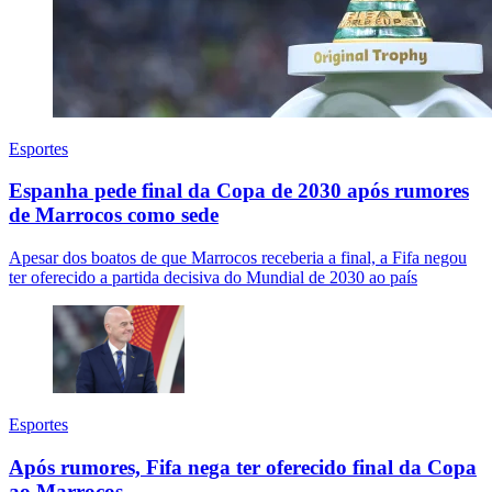
Esportes
Espanha pede final da Copa de 2030 após rumores
de Marrocos como sede
Apesar dos boatos de que Marrocos receberia a final, a Fifa negou
ter oferecido a partida decisiva do Mundial de 2030 ao país
Esportes
Após rumores, Fifa nega ter oferecido final da Copa
ao Marrocos