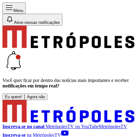
Menu
Ative nossas notificações
Você quer ficar por dentro das notícias mais importantes e receber
notificações em tempo real?
Eu quero!
Agora não
Inscreva-se no canal
MetrópolesTV no
YouTube
MetrópolesTV
Inscreva-se
na MetrópolesTV