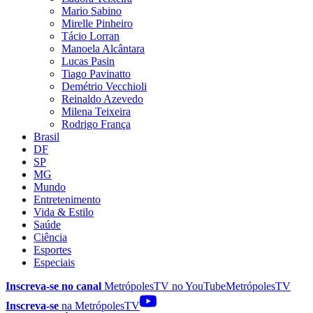
Mario Sabino
Mirelle Pinheiro
Tácio Lorran
Manoela Alcântara
Lucas Pasin
Tiago Pavinatto
Demétrio Vecchioli
Reinaldo Azevedo
Milena Teixeira
Rodrigo França
Brasil
DF
SP
MG
Mundo
Entretenimento
Vida & Estilo
Saúde
Ciência
Esportes
Especiais
Inscreva-se no canal
MetrópolesTV no
YouTube
MetrópolesTV
Inscreva-se
na MetrópolesTV