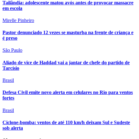
Tailândia: adolescente matou avós antes de provocar massacre
em escola
Mirelle Pinheiro
Pastor denunciado 12 vezes se masturba na frente de criança e
é preso
São Paulo
Aliado de vice de Haddad vai a jantar de chefe do partido de
Tarcísio
Brasil
Defesa Civil emite novo alerta em celulares no Rio para ventos
fortes
Brasil
Ciclone-bomba: ventos de até 110 km/h deixam Sul e Sudeste
sob alerta