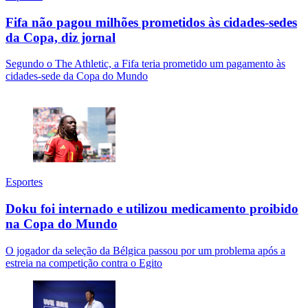
Fifa não pagou milhões prometidos às cidades-sedes
da Copa, diz jornal
Segundo o The Athletic, a Fifa teria prometido um pagamento às
cidades-sede da Copa do Mundo
Esportes
Doku foi internado e utilizou medicamento proibido
na Copa do Mundo
O jogador da seleção da Bélgica passou por um problema após a
estreia na competição contra o Egito