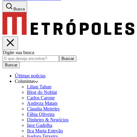
Busca
Digite sua busca
Buscar
Buscar
Últimas notícias
Colunistas
Lilian Tahan
Blog do Noblat
Carlos Carone
Andreza Matais
Claudia Meireles
Fábia Oliveira
Dinheiro & Negócios
Igor Gadelha
Ilca Maria Estevão
Isadora Teixeira