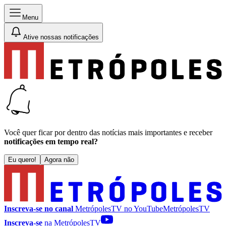
Menu
Ative nossas notificações
Você quer ficar por dentro das notícias mais importantes e receber
notificações em tempo real?
Eu quero!
Agora não
Inscreva-se no canal
MetrópolesTV no
YouTube
MetrópolesTV
Inscreva-se
na MetrópolesTV