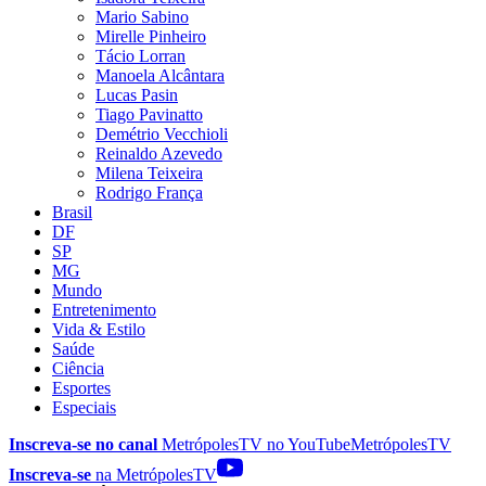
Mario Sabino
Mirelle Pinheiro
Tácio Lorran
Manoela Alcântara
Lucas Pasin
Tiago Pavinatto
Demétrio Vecchioli
Reinaldo Azevedo
Milena Teixeira
Rodrigo França
Brasil
DF
SP
MG
Mundo
Entretenimento
Vida & Estilo
Saúde
Ciência
Esportes
Especiais
Inscreva-se no canal
MetrópolesTV no
YouTube
MetrópolesTV
Inscreva-se
na MetrópolesTV