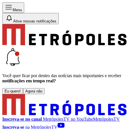
Menu
Ative nossas notificações
Você quer ficar por dentro das notícias mais importantes e receber
notificações em tempo real?
Eu quero!
Agora não
Inscreva-se no canal
MetrópolesTV no
YouTube
MetrópolesTV
Inscreva-se
na MetrópolesTV