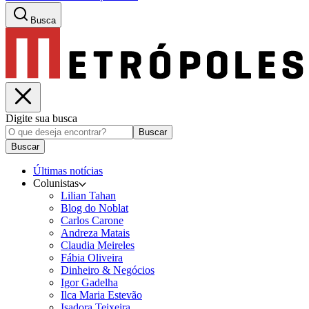
Busca
Digite sua busca
Buscar
Buscar
Últimas notícias
Colunistas
Lilian Tahan
Blog do Noblat
Carlos Carone
Andreza Matais
Claudia Meireles
Fábia Oliveira
Dinheiro & Negócios
Igor Gadelha
Ilca Maria Estevão
Isadora Teixeira