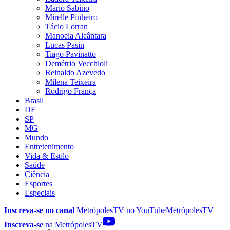
Mario Sabino
Mirelle Pinheiro
Tácio Lorran
Manoela Alcântara
Lucas Pasin
Tiago Pavinatto
Demétrio Vecchioli
Reinaldo Azevedo
Milena Teixeira
Rodrigo França
Brasil
DF
SP
MG
Mundo
Entretenimento
Vida & Estilo
Saúde
Ciência
Esportes
Especiais
Inscreva-se no canal
MetrópolesTV no
YouTube
MetrópolesTV
Inscreva-se
na MetrópolesTV