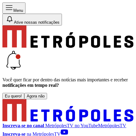
Menu
Ative nossas notificações
Você quer ficar por dentro das notícias mais importantes e receber
notificações em tempo real?
Eu quero!
Agora não
Inscreva-se no canal
MetrópolesTV no
YouTube
MetrópolesTV
Inscreva-se
na MetrópolesTV