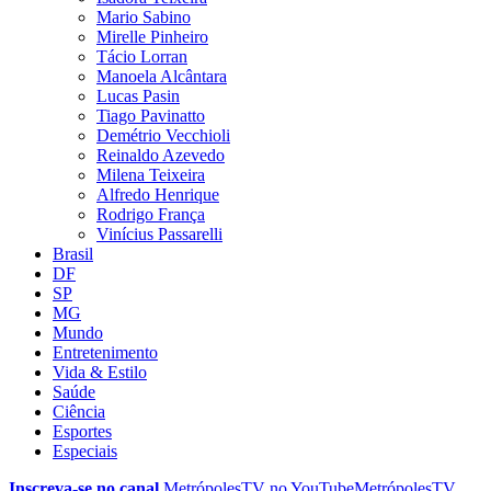
Mario Sabino
Mirelle Pinheiro
Tácio Lorran
Manoela Alcântara
Lucas Pasin
Tiago Pavinatto
Demétrio Vecchioli
Reinaldo Azevedo
Milena Teixeira
Alfredo Henrique
Rodrigo França
Vinícius Passarelli
Brasil
DF
SP
MG
Mundo
Entretenimento
Vida & Estilo
Saúde
Ciência
Esportes
Especiais
Inscreva-se no canal
MetrópolesTV no
YouTube
MetrópolesTV