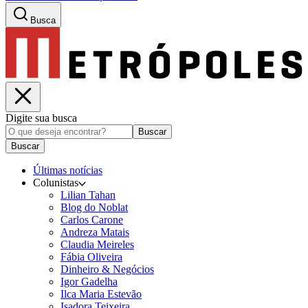
Busca
Digite sua busca
Buscar
Buscar
Últimas notícias
Colunistas
Lilian Tahan
Blog do Noblat
Carlos Carone
Andreza Matais
Claudia Meireles
Fábia Oliveira
Dinheiro & Negócios
Igor Gadelha
Ilca Maria Estevão
Isadora Teixeira