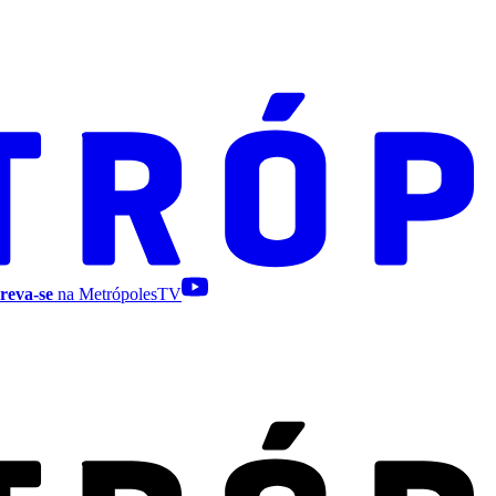
reva-se
na MetrópolesTV