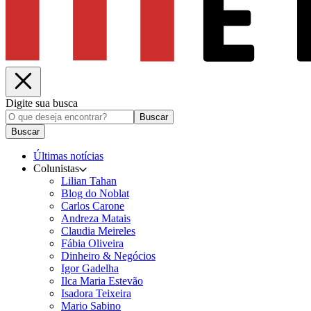
Digite sua busca
Buscar
Buscar
Últimas notícias
Colunistas
Lilian Tahan
Blog do Noblat
Carlos Carone
Andreza Matais
Claudia Meireles
Fábia Oliveira
Dinheiro & Negócios
Igor Gadelha
Ilca Maria Estevão
Isadora Teixeira
Mario Sabino