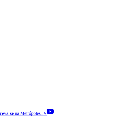
reva-se
na MetrópolesTV