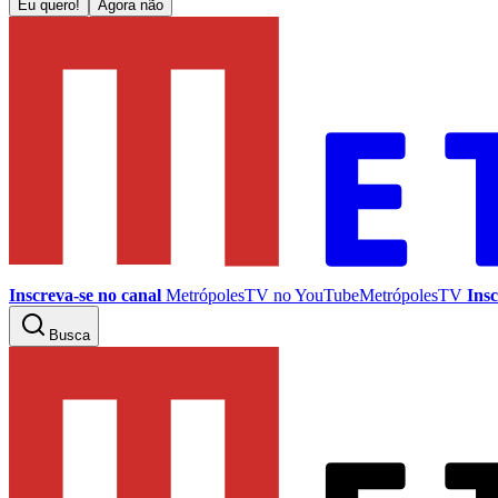
Eu quero!
Agora não
Inscreva-se no canal
MetrópolesTV no
YouTube
MetrópolesTV
Insc
Busca