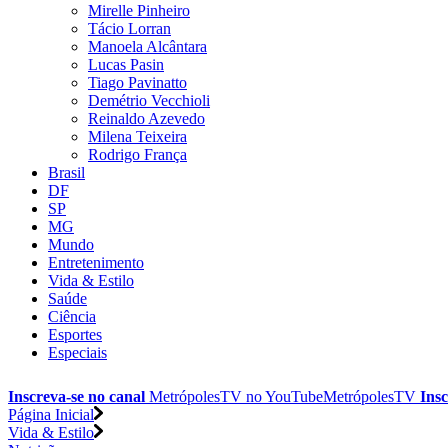
Mirelle Pinheiro
Tácio Lorran
Manoela Alcântara
Lucas Pasin
Tiago Pavinatto
Demétrio Vecchioli
Reinaldo Azevedo
Milena Teixeira
Rodrigo França
Brasil
DF
SP
MG
Mundo
Entretenimento
Vida & Estilo
Saúde
Ciência
Esportes
Especiais
Inscreva-se no canal
MetrópolesTV no
YouTube
MetrópolesTV
Insc
Página Inicial
Vida & Estilo