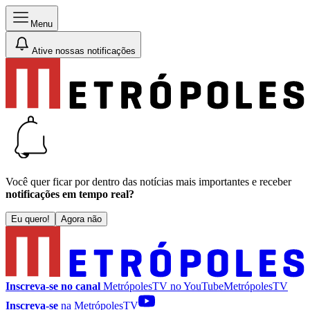
Menu
Ative nossas notificações
Você quer ficar por dentro das notícias mais importantes e receber
notificações em tempo real?
Eu quero!
Agora não
Inscreva-se no canal
MetrópolesTV no
YouTube
MetrópolesTV
Inscreva-se
na MetrópolesTV