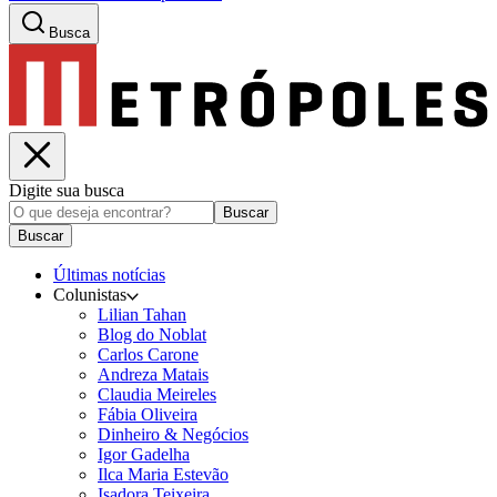
Busca
Digite sua busca
Buscar
Buscar
Últimas notícias
Colunistas
Lilian Tahan
Blog do Noblat
Carlos Carone
Andreza Matais
Claudia Meireles
Fábia Oliveira
Dinheiro & Negócios
Igor Gadelha
Ilca Maria Estevão
Isadora Teixeira