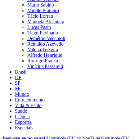
Mario Sabino
Mirelle Pinheiro
Tácio Lorran
Manoela Alcântara
Lucas Pasin
Tiago Pavinatto
Demétrio Vecchioli
Reinaldo Azevedo
Milena Teixeira
Alfredo Henrique
Rodrigo França
Vinícius Passarelli
Brasil
DF
SP
MG
Mundo
Entretenimento
Vida & Estilo
Saúde
Ciência
Esportes
Especiais
Inscreva-se no canal
MetrópolesTV no
YouTube
MetrópolesTV