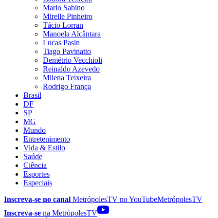
Mario Sabino
Mirelle Pinheiro
Tácio Lorran
Manoela Alcântara
Lucas Pasin
Tiago Pavinatto
Demétrio Vecchioli
Reinaldo Azevedo
Milena Teixeira
Rodrigo França
Brasil
DF
SP
MG
Mundo
Entretenimento
Vida & Estilo
Saúde
Ciência
Esportes
Especiais
Inscreva-se no canal
MetrópolesTV no
YouTube
MetrópolesTV
Inscreva-se
na MetrópolesTV