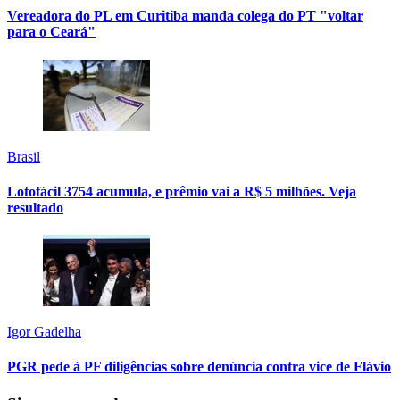
Vereadora do PL em Curitiba manda colega do PT "voltar
para o Ceará"
Brasil
Lotofácil 3754 acumula, e prêmio vai a R$ 5 milhões. Veja
resultado
Igor Gadelha
PGR pede à PF diligências sobre denúncia contra vice de Flávio