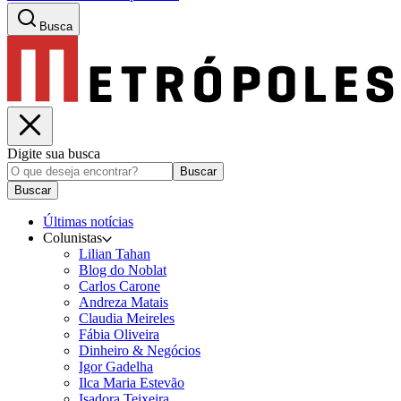
Busca
Digite sua busca
Buscar
Buscar
Últimas notícias
Colunistas
Lilian Tahan
Blog do Noblat
Carlos Carone
Andreza Matais
Claudia Meireles
Fábia Oliveira
Dinheiro & Negócios
Igor Gadelha
Ilca Maria Estevão
Isadora Teixeira