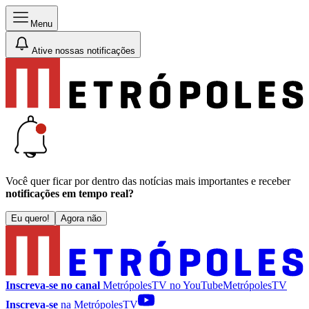
Menu
Ative nossas notificações
Você quer ficar por dentro das notícias mais importantes e receber
notificações em tempo real?
Eu quero!
Agora não
Inscreva-se no canal
MetrópolesTV no
YouTube
MetrópolesTV
Inscreva-se
na MetrópolesTV