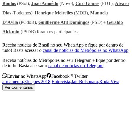
Boulos
(PSol),
João Amoêdo
(Novo),
Ciro Gomes
(PDT),
Alvaro
Dias
(Podemos),
Henrique Meirelles
(MDB),
Manuela
D’Ávila
(PCdoB),
Guilherme Afif Domingos
(PSD) e
Geraldo
Alckmin
(PSDB) foram os participantes.
Receba notícias de Brasil no seu WhatsApp e fique por dentro de
tudo! Basta acessar o
canal de notícias do Metrópoles no WhatsApp
.
Receba notícias do Metrópoles no seu Telegram e fique por dentro
de tudo! Basta acessar o
canal de notícias no Telegram
.
Enviar no WhatsApp
Facebook
Twitter
armamento
,
Eleições 2018
,
Entrevista
,
Jair Bolsonaro
,
Roda Viva
Ver Comentários