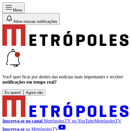
Menu
Ative nossas notificações
Você quer ficar por dentro das notícias mais importantes e receber
notificações em tempo real?
Eu quero!
Agora não
Inscreva-se no canal
MetrópolesTV no
YouTube
MetrópolesTV
Inscreva-se
na MetrópolesTV