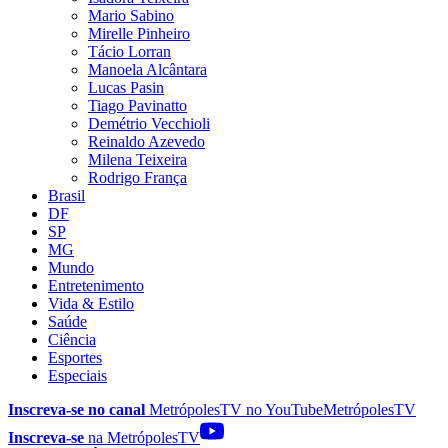
Mario Sabino
Mirelle Pinheiro
Tácio Lorran
Manoela Alcântara
Lucas Pasin
Tiago Pavinatto
Demétrio Vecchioli
Reinaldo Azevedo
Milena Teixeira
Rodrigo França
Brasil
DF
SP
MG
Mundo
Entretenimento
Vida & Estilo
Saúde
Ciência
Esportes
Especiais
Inscreva-se no canal
MetrópolesTV no
YouTube
MetrópolesTV
Inscreva-se
na MetrópolesTV