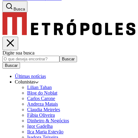
Busca
Digite sua busca
Buscar
Buscar
Últimas notícias
Colunistas
Lilian Tahan
Blog do Noblat
Carlos Carone
Andreza Matais
Claudia Meireles
Fábia Oliveira
Dinheiro & Negócios
Igor Gadelha
Ilca Maria Estevão
Isadora Teixeira