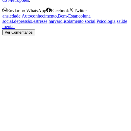
do Metrópoles
.
Enviar no WhatsApp
Facebook
Twitter
ansiedade
,
Autoconhecimento
,
Bem-Estar
,
coluna
social
,
depressão
,
estresse
,
harvard
,
isolamento social
,
Psicologia
,
saúde
mental
Ver Comentários