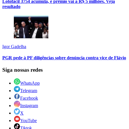
Lotofácil 3754 acumula, e prêmio vai a R$ 5 milhões. Veja
resultado
Igor Gadelha
PGR pede à PF diligências sobre denúncia contra vice de Flávio
Siga nossas redes
WhatsApp
Telegram
Facebook
Instagram
X
YouTube
Tiktok