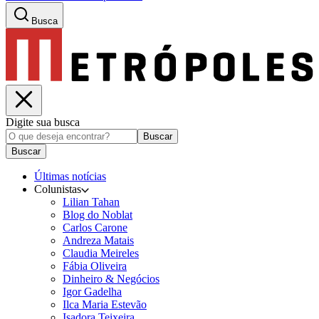
Busca
Digite sua busca
Buscar
Buscar
Últimas notícias
Colunistas
Lilian Tahan
Blog do Noblat
Carlos Carone
Andreza Matais
Claudia Meireles
Fábia Oliveira
Dinheiro & Negócios
Igor Gadelha
Ilca Maria Estevão
Isadora Teixeira