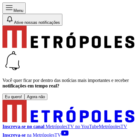
Menu
Ative nossas notificações
Você quer ficar por dentro das notícias mais importantes e receber
notificações em tempo real?
Eu quero!
Agora não
Inscreva-se no canal
MetrópolesTV no
YouTube
MetrópolesTV
Inscreva-se
na MetrópolesTV