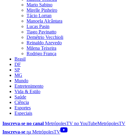
Mario Sabino
Mirelle Pinheiro
Tácio Lorran
Manoela Alcântara
Lucas Pasin
Tiago Pavinatto
Demétrio Vecchioli
Reinaldo Azevedo
Milena Teixeira
Rodrigo França
Brasil
DF
SP
MG
Mundo
Entretenimento
Vida & Estilo
Saúde
Ciência
Esportes
Especiais
Inscreva-se no canal
MetrópolesTV no
YouTube
MetrópolesTV
Inscreva-se
na MetrópolesTV