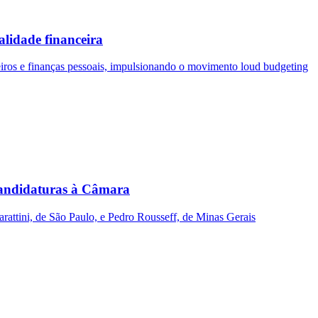
lidade financeira
ceiros e finanças pessoais, impulsionando o movimento loud budgeting
andidaturas à Câmara
ttini, de São Paulo, e Pedro Rousseff, de Minas Gerais