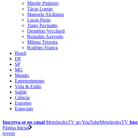
Mirelle Pinheiro
Tácio Lorran
Manoela Alcântara
Lucas Pasin
Tiago Pavinatto
Demétrio Vecchioli
Reinaldo Azevedo
Milena Teixeira
Rodrigo França
Brasil
DF
SP
MG
Mundo
Entretenimento
Vida & Estilo
Saúde
Ciência
Esportes
Especiais
Inscreva-se no canal
MetrópolesTV no
YouTube
MetrópolesTV
Insc
Página Inicial
jovens