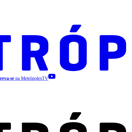
reva-se
na MetrópolesTV