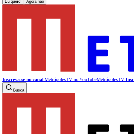
Eu quero!
Agora não
Inscreva-se no canal
MetrópolesTV no
YouTube
MetrópolesTV
Insc
Busca