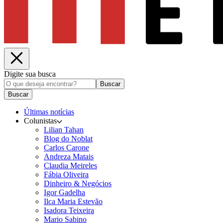
Digite sua busca
Buscar
Buscar
Últimas notícias
Colunistas
Lilian Tahan
Blog do Noblat
Carlos Carone
Andreza Matais
Claudia Meireles
Fábia Oliveira
Dinheiro & Negócios
Igor Gadelha
Ilca Maria Estevão
Isadora Teixeira
Mario Sabino