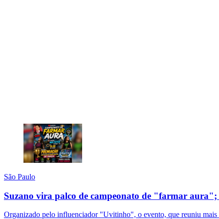
São Paulo
Suzano vira palco de campeonato de "farmar aura"; 
Organizado pelo influenciador "Uvitinho", o evento, que reuniu mais 