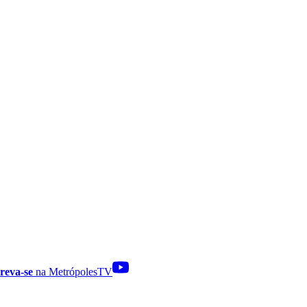
reva-se
na MetrópolesTV