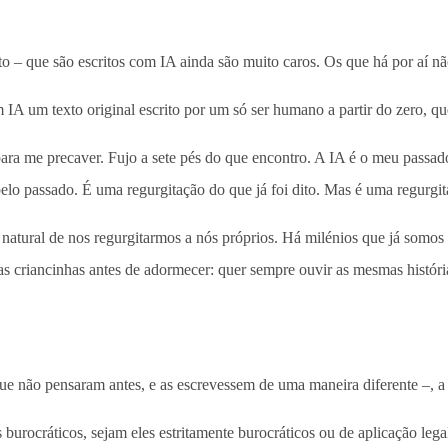
o – que são escritos com IA ainda são muito caros. Os que há por aí não 
m IA um texto original escrito por um só ser humano a partir do zero, q
ara me precaver. Fujo a sete pés do que encontro. A IA é o meu passad
 pelo passado. É uma regurgitação do que já foi dito. Mas é uma regurgi
tural de nos regurgitarmos a nós próprios. Há milénios que já somos a
as criancinhas antes de adormecer: quer sempre ouvir as mesmas históri
ue não pensaram antes, e as escrevessem de uma maneira diferente –, a
 burocráticos, sejam eles estritamente burocráticos ou de aplicação legal