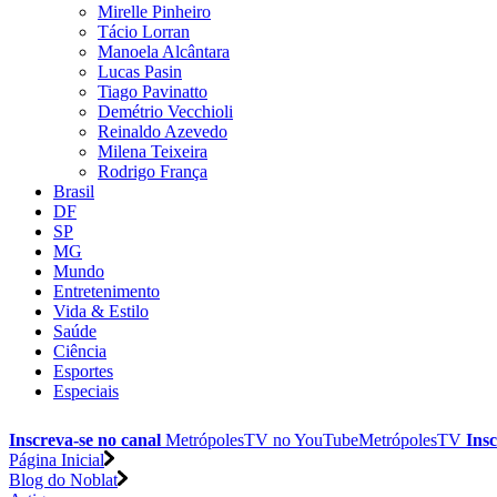
Mirelle Pinheiro
Tácio Lorran
Manoela Alcântara
Lucas Pasin
Tiago Pavinatto
Demétrio Vecchioli
Reinaldo Azevedo
Milena Teixeira
Rodrigo França
Brasil
DF
SP
MG
Mundo
Entretenimento
Vida & Estilo
Saúde
Ciência
Esportes
Especiais
Inscreva-se no canal
MetrópolesTV no
YouTube
MetrópolesTV
Insc
Página Inicial
Blog do Noblat