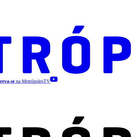
reva-se
na MetrópolesTV