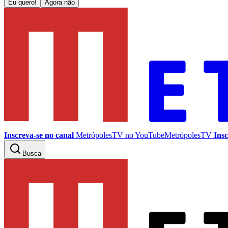
Eu quero!
Agora não
Inscreva-se no canal
MetrópolesTV no
YouTube
MetrópolesTV
Insc
Busca