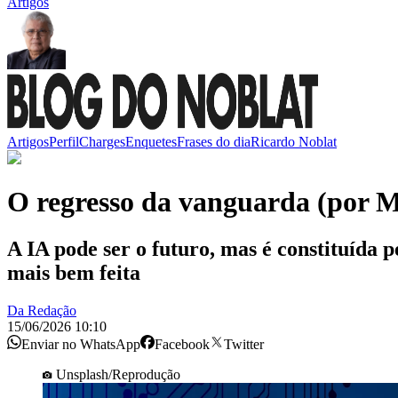
Artigos
Artigos
Perfil
Charges
Enquetes
Frases do dia
Ricardo Noblat
O regresso da vanguarda (por M
A IA pode ser o futuro, mas é constituída 
mais bem feita
Da Redação
15/06/2026 10:10
Enviar no WhatsApp
Facebook
Twitter
Unsplash/Reprodução