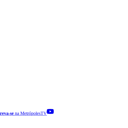
reva-se
na MetrópolesTV