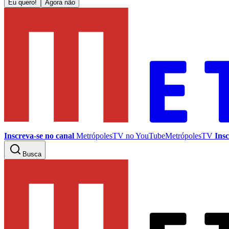
Eu quero!
Agora não
Inscreva-se no canal
MetrópolesTV no
YouTube
MetrópolesTV
Insc
Busca