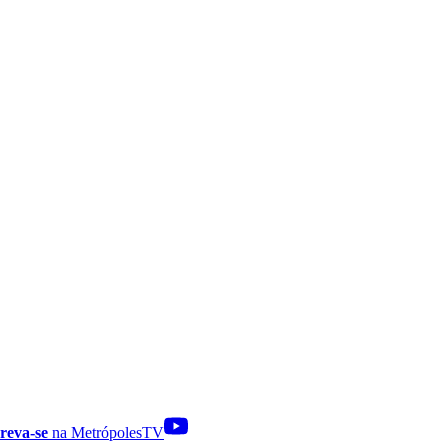
reva-se
na MetrópolesTV