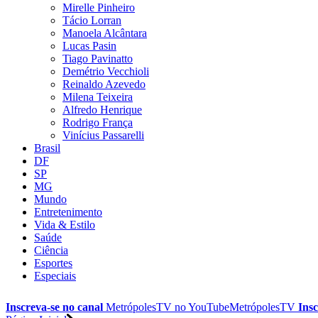
Mirelle Pinheiro
Tácio Lorran
Manoela Alcântara
Lucas Pasin
Tiago Pavinatto
Demétrio Vecchioli
Reinaldo Azevedo
Milena Teixeira
Alfredo Henrique
Rodrigo França
Vinícius Passarelli
Brasil
DF
SP
MG
Mundo
Entretenimento
Vida & Estilo
Saúde
Ciência
Esportes
Especiais
Inscreva-se no canal
MetrópolesTV no
YouTube
MetrópolesTV
Insc