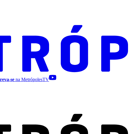
reva-se
na MetrópolesTV