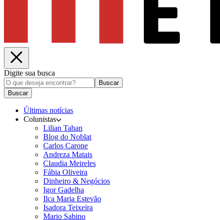
Digite sua busca
Buscar
Buscar
Últimas notícias
Colunistas
Lilian Tahan
Blog do Noblat
Carlos Carone
Andreza Matais
Claudia Meireles
Fábia Oliveira
Dinheiro & Negócios
Igor Gadelha
Ilca Maria Estevão
Isadora Teixeira
Mario Sabino