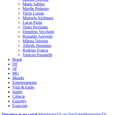
Mario Sabino
Mirelle Pinheiro
Tácio Lorran
Manoela Alcântara
Lucas Pasin
Tiago Pavinatto
Demétrio Vecchioli
Reinaldo Azevedo
Milena Teixeira
Alfredo Henrique
Rodrigo França
Vinícius Passarelli
Brasil
DF
SP
MG
Mundo
Entretenimento
Vida & Estilo
Saúde
Ciência
Esportes
Especiais
Inscreva-se no canal
MetrópolesTV no
YouTube
MetrópolesTV