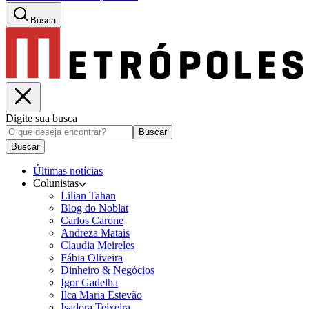
Busca
Digite sua busca
Buscar
Buscar
Últimas notícias
Colunistas
Lilian Tahan
Blog do Noblat
Carlos Carone
Andreza Matais
Claudia Meireles
Fábia Oliveira
Dinheiro & Negócios
Igor Gadelha
Ilca Maria Estevão
Isadora Teixeira