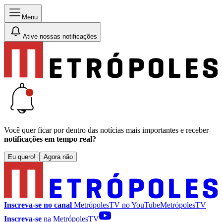
Menu
Ative nossas notificações
Você quer ficar por dentro das notícias mais importantes e receber
notificações em tempo real?
Eu quero!
Agora não
Inscreva-se no canal
MetrópolesTV no
YouTube
MetrópolesTV
Inscreva-se
na MetrópolesTV