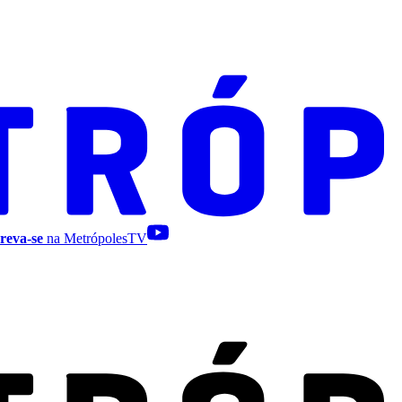
reva-se
na MetrópolesTV