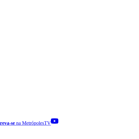
reva-se
na MetrópolesTV