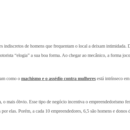
s indiscretos de homens que frequentam o local a deixam intimidada. De
motorista “elogia” a sua boa forma. Ao chegar ao mecânico, a forma j
tram como o
machismo e o assédio contra mulheres
está intrínseco em
ém, o mais óbvio. Esse tipo de negócio incentiva o empreendedorismo 
r elas. Porém, a cada 10 empreendedores, 6,5 são homens e donos do 