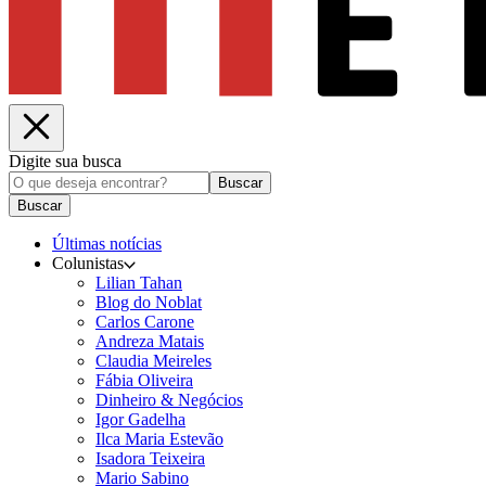
Digite sua busca
Buscar
Buscar
Últimas notícias
Colunistas
Lilian Tahan
Blog do Noblat
Carlos Carone
Andreza Matais
Claudia Meireles
Fábia Oliveira
Dinheiro & Negócios
Igor Gadelha
Ilca Maria Estevão
Isadora Teixeira
Mario Sabino