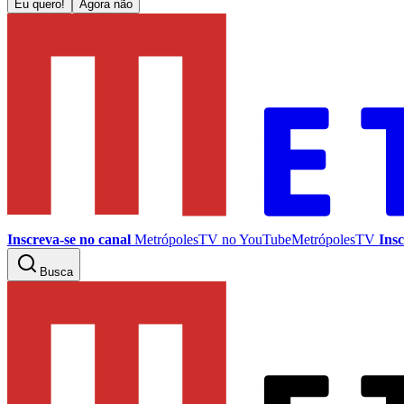
Eu quero!
Agora não
Inscreva-se no canal
MetrópolesTV no
YouTube
MetrópolesTV
Insc
Busca