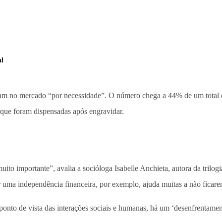
al
ram no mercado “por necessidade”. O número chega a 44% de um total d
ue foram dispensadas após engravidar.
uito importante”, avalia a socióloga Isabelle Anchieta, autora da tri
ir uma independência financeira, por exemplo, ajuda muitas a não fica
Do ponto de vista das interações sociais e humanas, há um ‘desenfrentam