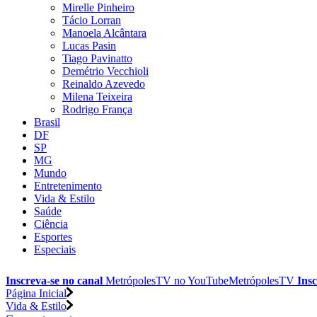
Mirelle Pinheiro
Tácio Lorran
Manoela Alcântara
Lucas Pasin
Tiago Pavinatto
Demétrio Vecchioli
Reinaldo Azevedo
Milena Teixeira
Rodrigo França
Brasil
DF
SP
MG
Mundo
Entretenimento
Vida & Estilo
Saúde
Ciência
Esportes
Especiais
Inscreva-se no canal
MetrópolesTV no
YouTube
MetrópolesTV
Insc
Página Inicial
Vida & Estilo