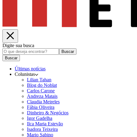
Digite sua busca
Buscar
Buscar
Últimas notícias
Colunistas
Lilian Tahan
Blog do Noblat
Carlos Carone
Andreza Matais
Claudia Meireles
Fábia Oliveira
Dinheiro & Negócios
Igor Gadelha
Ilca Maria Estevão
Isadora Teixeira
Mario Sabino