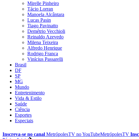
Mirelle Pinheiro
Tácio Lorran
Manoela Alcântara
Lucas Pasin
Tiago Pavinatto
Demétrio Vecchioli
Reinaldo Azevedo
Milena Teixeira
Alfredo Henrique
Rodrigo França
Vinícius Passarelli
Brasil
DF
SP
MG
Mundo
Entretenimento
Vida & Estilo
Saúde
Ciência
Esportes
Especiais
Inscreva-se no canal
MetrópolesTV no
YouTube
MetrópolesTV
Insc