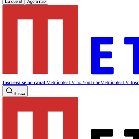
Eu quero!
Agora não
Inscreva-se no canal
MetrópolesTV no
YouTube
MetrópolesTV
Insc
Busca