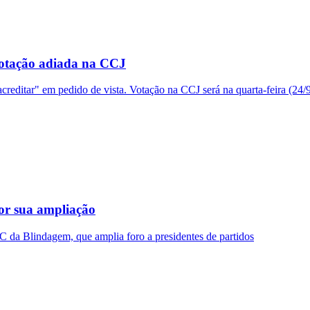
votação adiada na CCJ
creditar" em pedido de vista. Votação na CCJ será na quarta-feira (24/
por sua ampliação
C da Blindagem, que amplia foro a presidentes de partidos