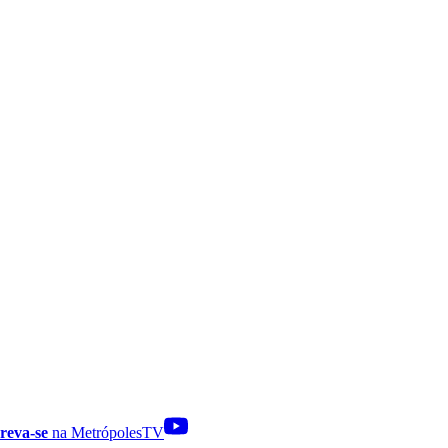
reva-se
na MetrópolesTV