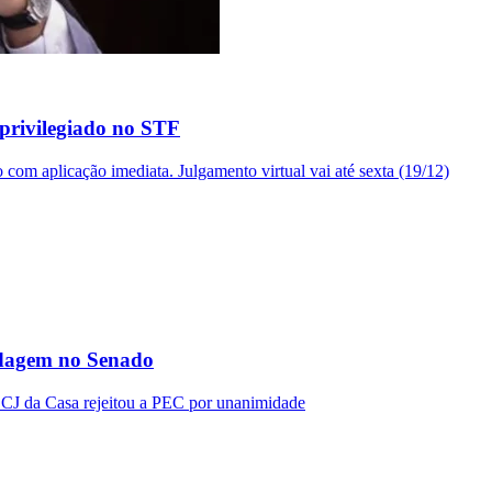
privilegiado no STF
com aplicação imediata. Julgamento virtual vai até sexta (19/12)
ndagem no Senado
CCJ da Casa rejeitou a PEC por unanimidade