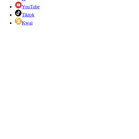
YouTube
Tiktok
Kwai