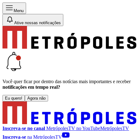
Menu
Ative nossas notificações
Você quer ficar por dentro das notícias mais importantes e receber
notificações em tempo real?
Eu quero!
Agora não
Inscreva-se no canal
MetrópolesTV no
YouTube
MetrópolesTV
Inscreva-se
na MetrópolesTV