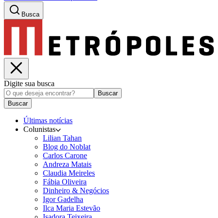
Busca
Digite sua busca
Buscar
Buscar
Últimas notícias
Colunistas
Lilian Tahan
Blog do Noblat
Carlos Carone
Andreza Matais
Claudia Meireles
Fábia Oliveira
Dinheiro & Negócios
Igor Gadelha
Ilca Maria Estevão
Isadora Teixeira