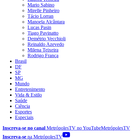
Mario Sabino
Mirelle Pinheiro
Tácio Lorran
Manoela Alcântara
Lucas Pasin
Tiago Pavinatto
Demétrio Vecchioli
Reinaldo Azevedo
Milena Teixeira
Rodrigo França
Brasil
DF
SP
MG
Mundo
Entretenimento
Vida & Estilo
Saúde
Ciência
Esportes
Especiais
Inscreva-se no canal
MetrópolesTV no
YouTube
MetrópolesTV
Inscreva-se
na MetrópolesTV