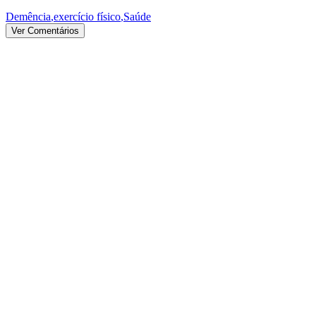
Demência
,
exercício físico
,
Saúde
Ver Comentários