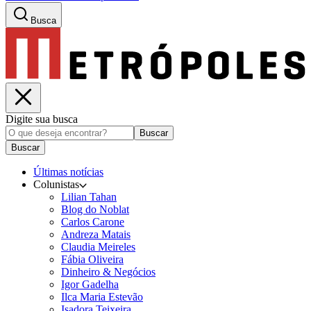
Busca
Digite sua busca
Buscar
Buscar
Últimas notícias
Colunistas
Lilian Tahan
Blog do Noblat
Carlos Carone
Andreza Matais
Claudia Meireles
Fábia Oliveira
Dinheiro & Negócios
Igor Gadelha
Ilca Maria Estevão
Isadora Teixeira