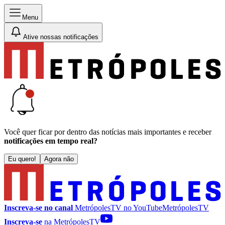
Menu
Ative nossas notificações
Você quer ficar por dentro das notícias mais importantes e receber
notificações em tempo real?
Eu quero!
Agora não
Inscreva-se no canal
MetrópolesTV no
YouTube
MetrópolesTV
Inscreva-se
na MetrópolesTV