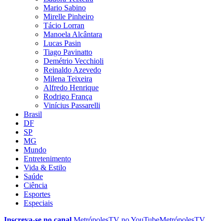
Mario Sabino
Mirelle Pinheiro
Tácio Lorran
Manoela Alcântara
Lucas Pasin
Tiago Pavinatto
Demétrio Vecchioli
Reinaldo Azevedo
Milena Teixeira
Alfredo Henrique
Rodrigo França
Vinícius Passarelli
Brasil
DF
SP
MG
Mundo
Entretenimento
Vida & Estilo
Saúde
Ciência
Esportes
Especiais
Inscreva-se no canal
MetrópolesTV no
YouTube
MetrópolesTV