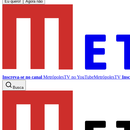
Eu quero!
Agora não
Inscreva-se no canal
MetrópolesTV no
YouTube
MetrópolesTV
Insc
Busca