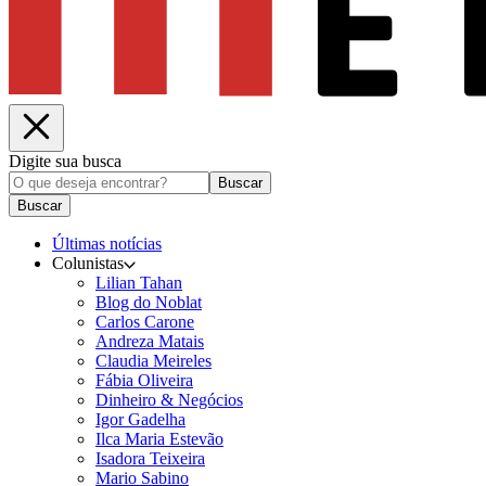
Digite sua busca
Buscar
Buscar
Últimas notícias
Colunistas
Lilian Tahan
Blog do Noblat
Carlos Carone
Andreza Matais
Claudia Meireles
Fábia Oliveira
Dinheiro & Negócios
Igor Gadelha
Ilca Maria Estevão
Isadora Teixeira
Mario Sabino