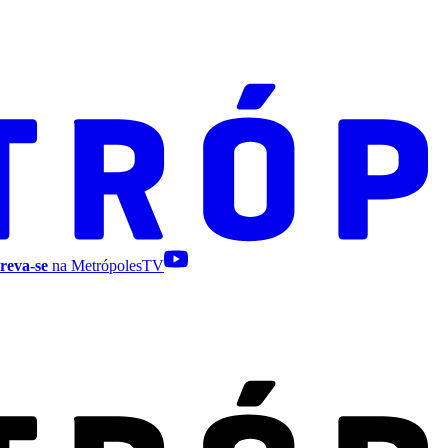
reva-se
na MetrópolesTV