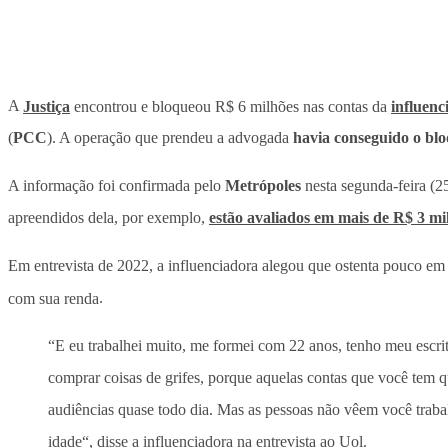
A
Justiça
encontrou e bloqueou R$ 6 milhões nas contas da
influen
(
PCC
). A operação que prendeu a advogada
havia conseguido o blo
A informação foi confirmada pelo
Metrópoles
nesta segunda-feira (25
apreendidos dela, por exemplo,
estão avaliados em mais de R$ 3 mi
Em entrevista de 2022, a influenciadora alegou que ostenta pouco e
com sua renda
.
“E eu trabalhei muito, me formei com 22 anos, tenho meu escr
comprar coisas de grifes, porque aquelas contas que você tem qu
audiências quase todo dia. Mas as pessoas não vêem você trab
idade“, disse a influenciadora na entrevista ao Uol.