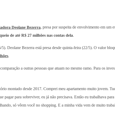
ciadora Deolane Bezerra
, presa por suspeita de envolvimento em um 
queio de até R$ 27 milhões nas contas dela
.
/5). Deolane Bezerra está presa desde quinta-feira (22/5). O valor blo
lhões
.
m comparação a outras pessoas que atuam no mesmo ramo. Para os inves
itório montado desde 2017. Comprei meu apartamento muito jovem. Tud
e pagar para sobreviver, eu já não precisava. Então eu trabalhava para c
alhando, só vêem você no shopping. E a minha vida vem de muito traba