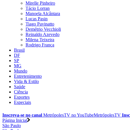
Mirelle Pinheiro
Tácio Lorran
Manoela Alcântara
Lucas Pasin
Tiago Pavinatto
Demétrio Vecchioli
Reinaldo Azevedo
Milena Teixeira
Rodrigo França
Brasil
DF
SP
MG
Mundo
Entretenimento
Vida & Estilo
Saúde
Ciência
Esportes
Especiais
Inscreva-se no canal
MetrópolesTV no
YouTube
MetrópolesTV
Insc
Página Inicial
São Paulo