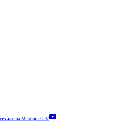
reva-se
na MetrópolesTV