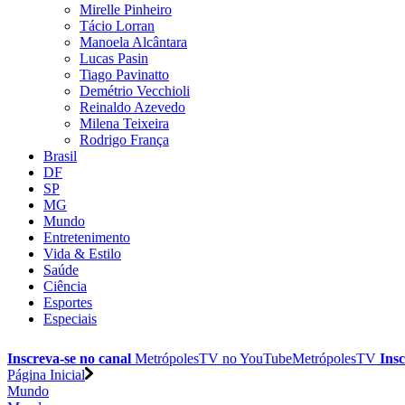
Mirelle Pinheiro
Tácio Lorran
Manoela Alcântara
Lucas Pasin
Tiago Pavinatto
Demétrio Vecchioli
Reinaldo Azevedo
Milena Teixeira
Rodrigo França
Brasil
DF
SP
MG
Mundo
Entretenimento
Vida & Estilo
Saúde
Ciência
Esportes
Especiais
Inscreva-se no canal
MetrópolesTV no
YouTube
MetrópolesTV
Insc
Página Inicial
Mundo