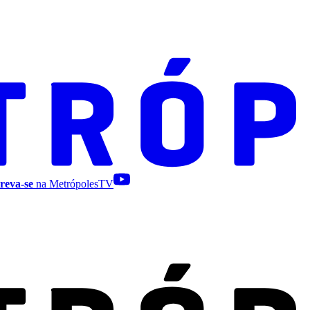
reva-se
na MetrópolesTV