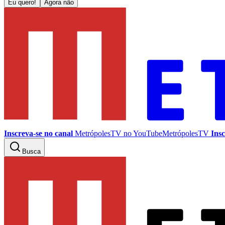
Eu quero!
Agora não
Inscreva-se no canal
MetrópolesTV no
YouTube
MetrópolesTV
Insc
Busca