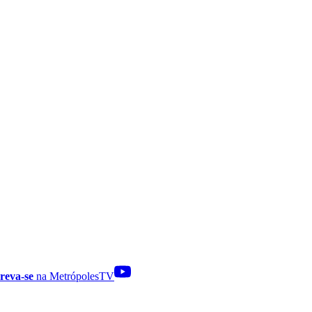
reva-se
na MetrópolesTV