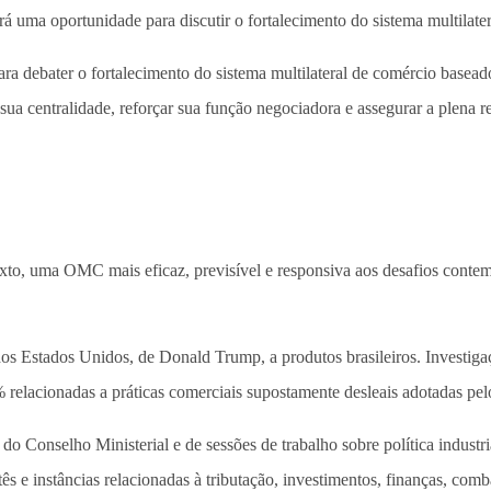
erá uma oportunidade para discutir o fortalecimento do sistema multilat
ra debater o fortalecimento do sistema multilateral de comércio baseado
sua centralidade, reforçar sua função negociadora e assegurar a plena r
xto, uma OMC mais eficaz, previsível e responsiva aos desafios contem
os Estados Unidos, de Donald Trump, a produtos brasileiros. Investig
relacionadas a práticas comerciais supostamente desleais adotadas pelo
do Conselho Ministerial e de sessões de trabalho sobre política indust
s e instâncias relacionadas à tributação, investimentos, finanças, comba