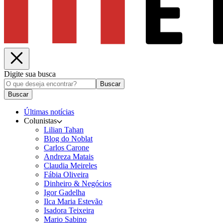
Digite sua busca
Buscar
Buscar
Últimas notícias
Colunistas
Lilian Tahan
Blog do Noblat
Carlos Carone
Andreza Matais
Claudia Meireles
Fábia Oliveira
Dinheiro & Negócios
Igor Gadelha
Ilca Maria Estevão
Isadora Teixeira
Mario Sabino