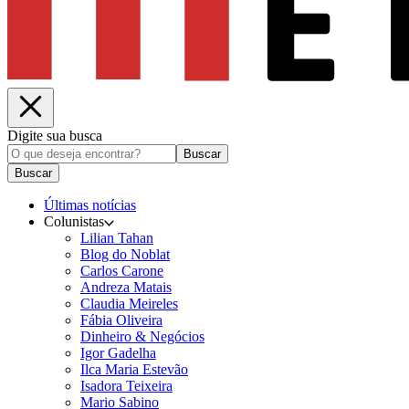
Digite sua busca
Buscar
Buscar
Últimas notícias
Colunistas
Lilian Tahan
Blog do Noblat
Carlos Carone
Andreza Matais
Claudia Meireles
Fábia Oliveira
Dinheiro & Negócios
Igor Gadelha
Ilca Maria Estevão
Isadora Teixeira
Mario Sabino