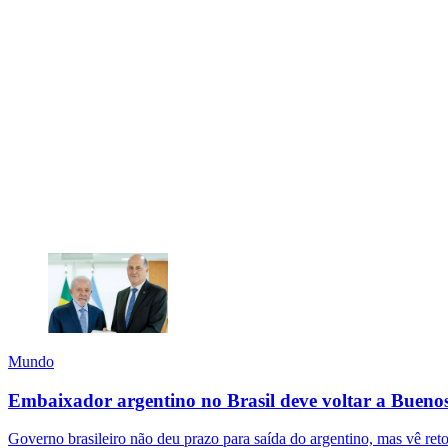
Mundo
Embaixador argentino no Brasil deve voltar a Buenos 
Governo brasileiro não deu prazo para saída do argentino, mas vê re