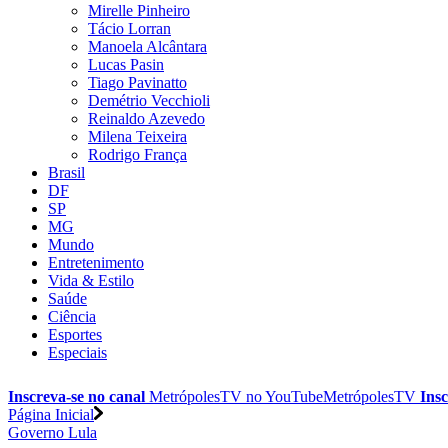
Mirelle Pinheiro
Tácio Lorran
Manoela Alcântara
Lucas Pasin
Tiago Pavinatto
Demétrio Vecchioli
Reinaldo Azevedo
Milena Teixeira
Rodrigo França
Brasil
DF
SP
MG
Mundo
Entretenimento
Vida & Estilo
Saúde
Ciência
Esportes
Especiais
Inscreva-se no canal
MetrópolesTV no
YouTube
MetrópolesTV
Insc
Página Inicial
Governo Lula