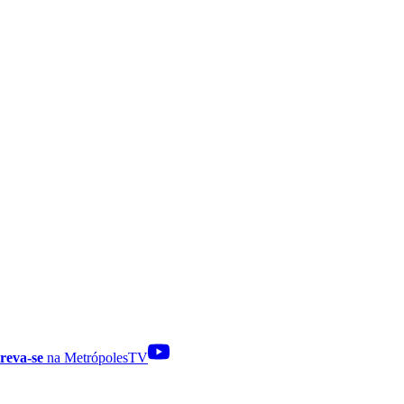
reva-se
na MetrópolesTV