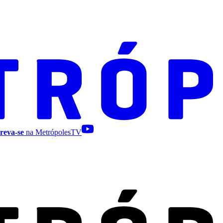
reva-se
na MetrópolesTV