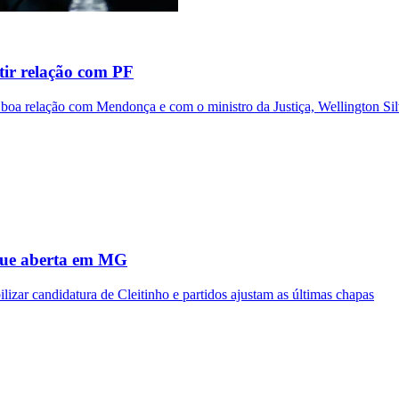
tir relação com PF
 boa relação com Mendonça e com o ministro da Justiça, Wellington Si
egue aberta em MG
zar candidatura de Cleitinho e partidos ajustam as últimas chapas