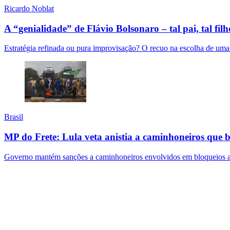
Ricardo Noblat
A “genialidade” de Flávio Bolsonaro – tal pai, tal filh
Estratégia refinada ou pura improvisação? O recuo na escolha de uma d
Brasil
MP do Frete: Lula veta anistia a caminhoneiros que
Governo mantém sanções a caminhoneiros envolvidos em bloqueios apó