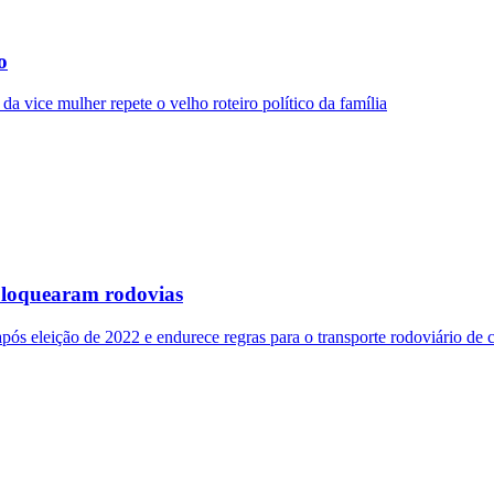
o
a vice mulher repete o velho roteiro político da família
 bloquearam rodovias
s eleição de 2022 e endurece regras para o transporte rodoviário de 