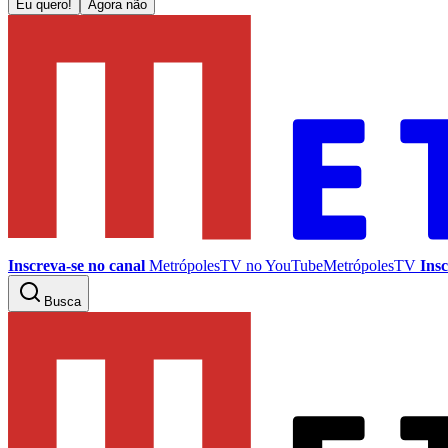
Eu quero!
Agora não
Inscreva-se no canal
MetrópolesTV no
YouTube
MetrópolesTV
Insc
Busca