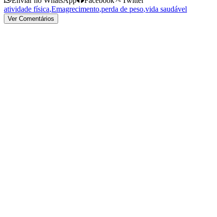
Enviar no WhatsApp
Facebook
Twitter
atividade física
,
Emagrecimento
,
perda de peso
,
vida saudável
Ver Comentários