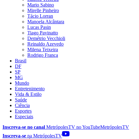
Mario Sabino
Mirelle Pinheiro
Tácio Lorran
Manoela Alcântara
Lucas Pasin
Tiago Pavinatto
Demétrio Vecchioli
Reinaldo Azevedo
Milena Teixeira
Rodrigo França
Brasil
DF
SP
MG
Mundo
Entretenimento
Vida & Estilo
Saúde
Ciência
Esportes
Especiais
Inscreva-se no canal
MetrópolesTV no
YouTube
MetrópolesTV
Inscreva-se
na MetrópolesTV