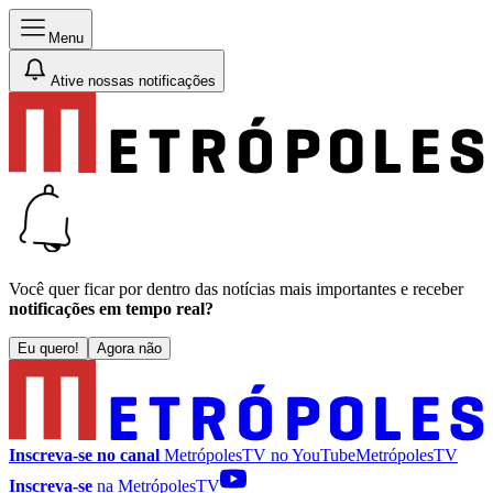
Menu
Ative nossas notificações
Você quer ficar por dentro das notícias mais importantes e receber
notificações em tempo real?
Eu quero!
Agora não
Inscreva-se no canal
MetrópolesTV no
YouTube
MetrópolesTV
Inscreva-se
na MetrópolesTV