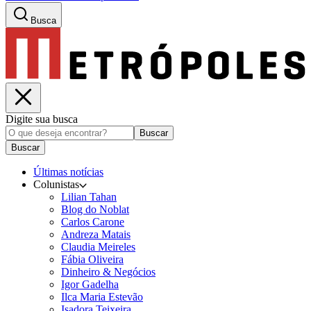
Busca
Digite sua busca
Buscar
Buscar
Últimas notícias
Colunistas
Lilian Tahan
Blog do Noblat
Carlos Carone
Andreza Matais
Claudia Meireles
Fábia Oliveira
Dinheiro & Negócios
Igor Gadelha
Ilca Maria Estevão
Isadora Teixeira