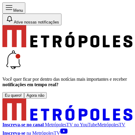
Menu
Ative nossas notificações
Você quer ficar por dentro das notícias mais importantes e receber
notificações em tempo real?
Eu quero!
Agora não
Inscreva-se no canal
MetrópolesTV no
YouTube
MetrópolesTV
Inscreva-se
na MetrópolesTV