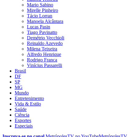
Mario Sabino
Mirelle Pinheiro
Tácio Lorran
Manoela Alcântara
Lucas Pasin
Tiago Pavinatto
Demétrio Vecchioli
Reinaldo Azevedo
Milena Teixeira
Alfredo Henrique
Rodrigo França
Vinícius Passarelli
Brasil
DF
SP
MG
Mundo
Entretenimento
Vida & Estilo
Saúde
Ciência
Esportes
Especiais
Inscreva-se no canal
MetrópolesTV no
YouTube
MetrópolesTV