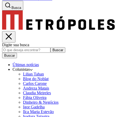
Busca
Digite sua busca
Buscar
Buscar
Últimas notícias
Colunistas
Lilian Tahan
Blog do Noblat
Carlos Carone
Andreza Matais
Claudia Meireles
Fábia Oliveira
Dinheiro & Negócios
Igor Gadelha
Ilca Maria Estevão
Isadora Teixeira