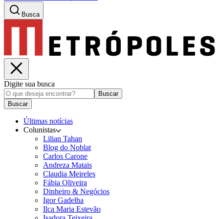
Busca
Digite sua busca
Buscar
Buscar
Últimas notícias
Colunistas
Lilian Tahan
Blog do Noblat
Carlos Carone
Andreza Matais
Claudia Meireles
Fábia Oliveira
Dinheiro & Negócios
Igor Gadelha
Ilca Maria Estevão
Isadora Teixeira