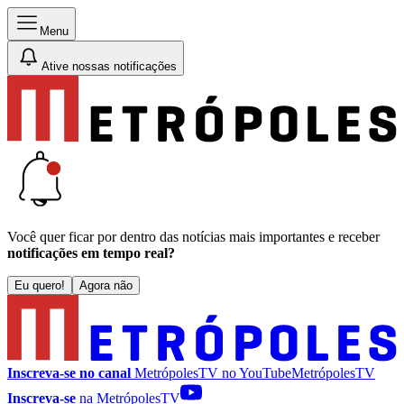
Menu
Ative nossas notificações
Você quer ficar por dentro das notícias mais importantes e receber
notificações em tempo real?
Eu quero!
Agora não
Inscreva-se no canal
MetrópolesTV no
YouTube
MetrópolesTV
Inscreva-se
na MetrópolesTV