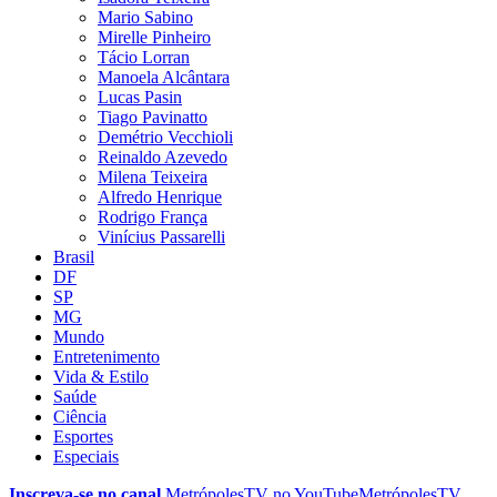
Mario Sabino
Mirelle Pinheiro
Tácio Lorran
Manoela Alcântara
Lucas Pasin
Tiago Pavinatto
Demétrio Vecchioli
Reinaldo Azevedo
Milena Teixeira
Alfredo Henrique
Rodrigo França
Vinícius Passarelli
Brasil
DF
SP
MG
Mundo
Entretenimento
Vida & Estilo
Saúde
Ciência
Esportes
Especiais
Inscreva-se no canal
MetrópolesTV no
YouTube
MetrópolesTV