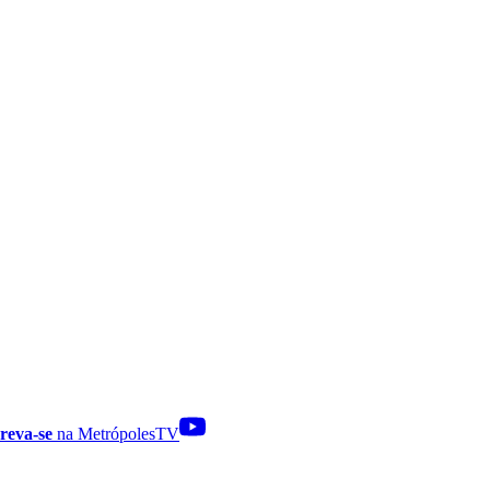
reva-se
na MetrópolesTV