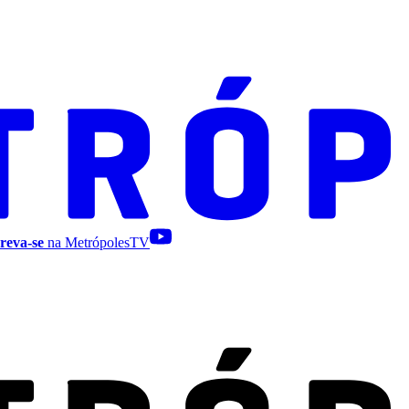
reva-se
na MetrópolesTV