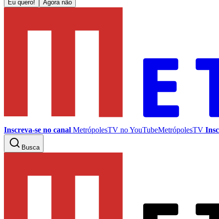
Eu quero!
Agora não
Inscreva-se no canal
MetrópolesTV no
YouTube
MetrópolesTV
Insc
Busca