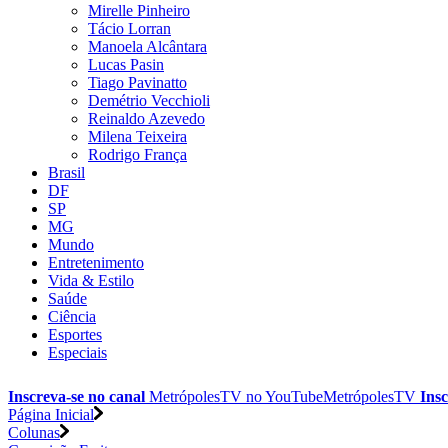
Mirelle Pinheiro
Tácio Lorran
Manoela Alcântara
Lucas Pasin
Tiago Pavinatto
Demétrio Vecchioli
Reinaldo Azevedo
Milena Teixeira
Rodrigo França
Brasil
DF
SP
MG
Mundo
Entretenimento
Vida & Estilo
Saúde
Ciência
Esportes
Especiais
Inscreva-se no canal
MetrópolesTV no
YouTube
MetrópolesTV
Insc
Página Inicial
Colunas