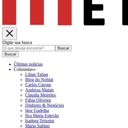
Digite sua busca
Buscar
Buscar
Últimas notícias
Colunistas
Lilian Tahan
Blog do Noblat
Carlos Carone
Andreza Matais
Claudia Meireles
Fábia Oliveira
Dinheiro & Negócios
Igor Gadelha
Ilca Maria Estevão
Isadora Teixeira
Mario Sabino