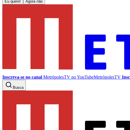
Eu quero!
Agora não
Inscreva-se no canal
MetrópolesTV no
YouTube
MetrópolesTV
Insc
Busca