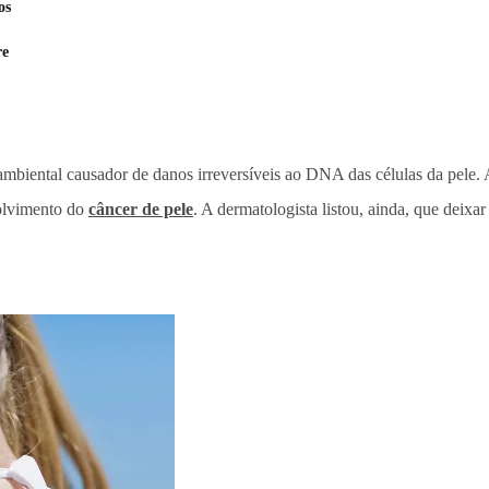
os
re
r ambiental causador de danos irreversíveis ao DNA das células da pele.
olvimento do
câncer de pele
. A dermatologista listou, ainda, que deixar