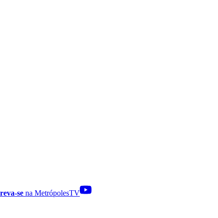
reva-se
na MetrópolesTV