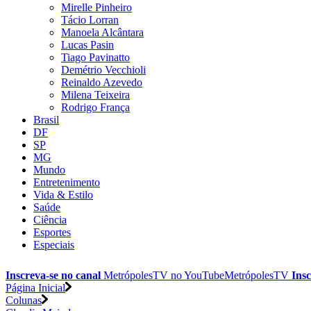
Mirelle Pinheiro
Tácio Lorran
Manoela Alcântara
Lucas Pasin
Tiago Pavinatto
Demétrio Vecchioli
Reinaldo Azevedo
Milena Teixeira
Rodrigo França
Brasil
DF
SP
MG
Mundo
Entretenimento
Vida & Estilo
Saúde
Ciência
Esportes
Especiais
Inscreva-se no canal
MetrópolesTV no
YouTube
MetrópolesTV
Insc
Página Inicial
Colunas