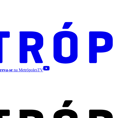
reva-se
na MetrópolesTV