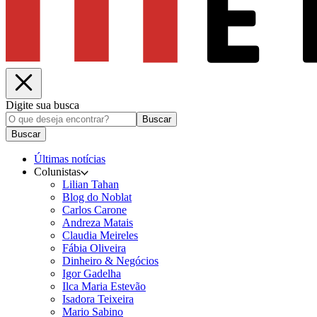
Digite sua busca
Buscar
Buscar
Últimas notícias
Colunistas
Lilian Tahan
Blog do Noblat
Carlos Carone
Andreza Matais
Claudia Meireles
Fábia Oliveira
Dinheiro & Negócios
Igor Gadelha
Ilca Maria Estevão
Isadora Teixeira
Mario Sabino