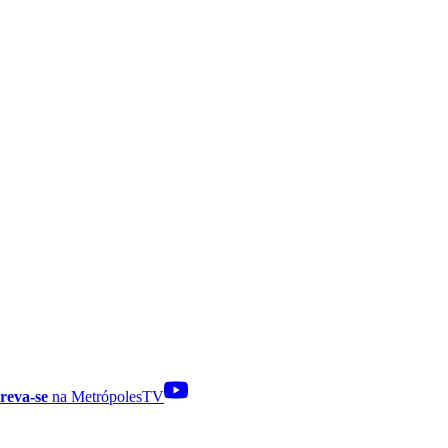
reva-se
na MetrópolesTV