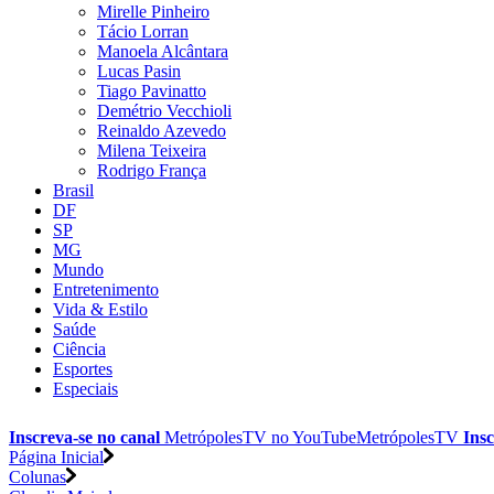
Mirelle Pinheiro
Tácio Lorran
Manoela Alcântara
Lucas Pasin
Tiago Pavinatto
Demétrio Vecchioli
Reinaldo Azevedo
Milena Teixeira
Rodrigo França
Brasil
DF
SP
MG
Mundo
Entretenimento
Vida & Estilo
Saúde
Ciência
Esportes
Especiais
Inscreva-se no canal
MetrópolesTV no
YouTube
MetrópolesTV
Insc
Página Inicial
Colunas