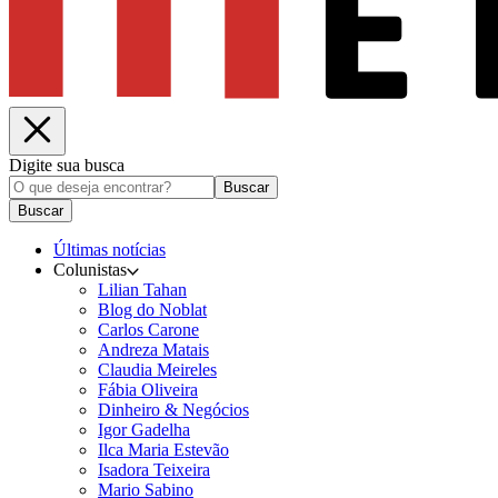
Digite sua busca
Buscar
Buscar
Últimas notícias
Colunistas
Lilian Tahan
Blog do Noblat
Carlos Carone
Andreza Matais
Claudia Meireles
Fábia Oliveira
Dinheiro & Negócios
Igor Gadelha
Ilca Maria Estevão
Isadora Teixeira
Mario Sabino