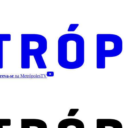
reva-se
na MetrópolesTV