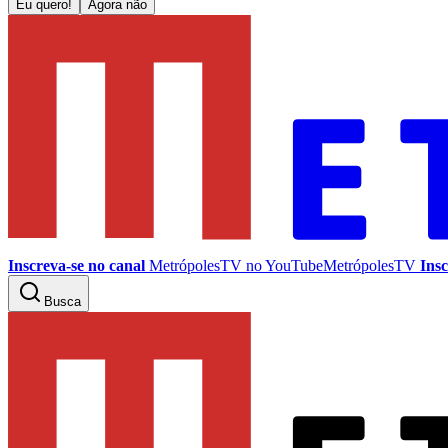
Eu quero!
Agora não
Inscreva-se no canal
MetrópolesTV no
YouTube
MetrópolesTV
Insc
Busca