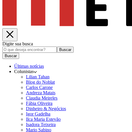
Digite sua busca
Buscar
Buscar
Últimas notícias
Colunistas
Lilian Tahan
Blog do Noblat
Carlos Carone
Andreza Matais
Claudia Meireles
Fábia Oliveira
Dinheiro & Negócios
Igor Gadelha
Ilca Maria Estevão
Isadora Teixeira
Mario Sabino