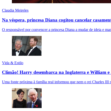
Claudia Meireles
Na véspera, princesa Diana cogitou cancelar casamen
O responsável por convencer a princesa Diana a mudar de ideia e man
Vida & Estilo
Climão! Harry desembarca na Inglaterra e William e 
Uma fonte próxima à família real informou que nem o rei Charles III 