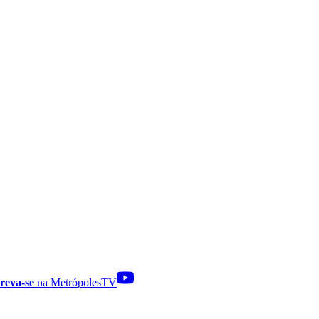
reva-se
na MetrópolesTV