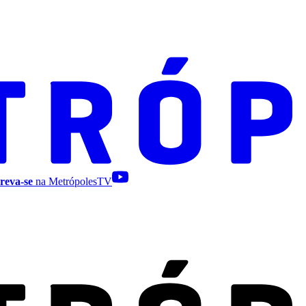
reva-se
na MetrópolesTV