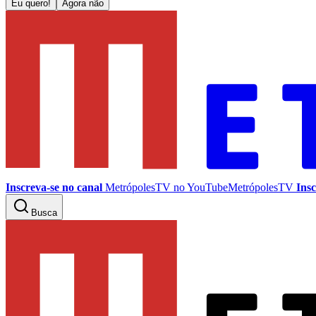
Eu quero!
Agora não
Inscreva-se no canal
MetrópolesTV no
YouTube
MetrópolesTV
Insc
Busca