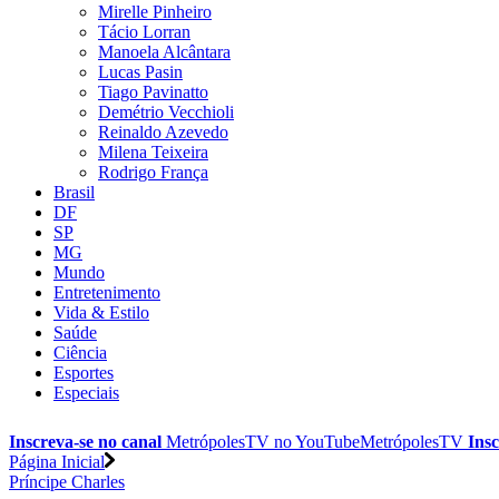
Mirelle Pinheiro
Tácio Lorran
Manoela Alcântara
Lucas Pasin
Tiago Pavinatto
Demétrio Vecchioli
Reinaldo Azevedo
Milena Teixeira
Rodrigo França
Brasil
DF
SP
MG
Mundo
Entretenimento
Vida & Estilo
Saúde
Ciência
Esportes
Especiais
Inscreva-se no canal
MetrópolesTV no
YouTube
MetrópolesTV
Insc
Página Inicial
Príncipe Charles