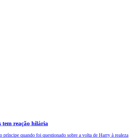
 tem reação hilária
 príncipe quando foi questionado sobre a volta de Harry à realeza