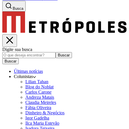
Busca
Digite sua busca
Buscar
Buscar
Últimas notícias
Colunistas
Lilian Tahan
Blog do Noblat
Carlos Carone
Andreza Matais
Claudia Meireles
Fábia Oliveira
Dinheiro & Negócios
Igor Gadelha
Ilca Maria Estevão
Isadora Teixeira