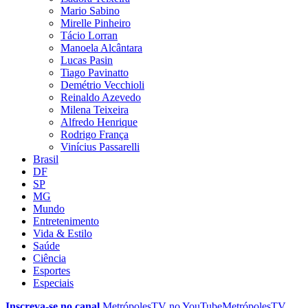
Mario Sabino
Mirelle Pinheiro
Tácio Lorran
Manoela Alcântara
Lucas Pasin
Tiago Pavinatto
Demétrio Vecchioli
Reinaldo Azevedo
Milena Teixeira
Alfredo Henrique
Rodrigo França
Vinícius Passarelli
Brasil
DF
SP
MG
Mundo
Entretenimento
Vida & Estilo
Saúde
Ciência
Esportes
Especiais
Inscreva-se no canal
MetrópolesTV no
YouTube
MetrópolesTV