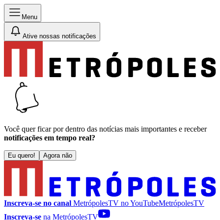
Menu
Ative nossas notificações
Você quer ficar por dentro das notícias mais importantes e receber
notificações em tempo real?
Eu quero!
Agora não
Inscreva-se no canal
MetrópolesTV no
YouTube
MetrópolesTV
Inscreva-se
na MetrópolesTV