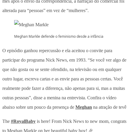
mês após o envio da correspondência, a narração do comercial foi
alterada para “pessoas” em vez de “mulheres”.
Meghan Markle defende o feminismo desde a infância
O episódio ganhou repercussão e ela aceitou o convite para
participar do programa Nick News, em 1993. “Se você ver algo de
que não gosta ou se sente ofendido, na televisão ou em qualquer
outro lugar, escreva cartas e as envie para as pessoas certas. Você
realmente pode fazer a diferença, não apenas para si, mas a muitas
outras pessoas”, disse a menina na entrevista. Confira o vídeo
abaixo sobre um pouco da presença de
Meghan
na atração de tevê
The
#RoyalBaby
is here! From Nick News to new mom, congrats
to Meghan Markle on her beautiful baby boy! 🎉