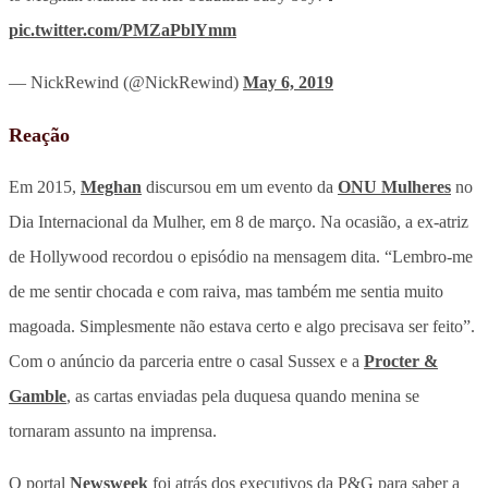
pic.twitter.com/PMZaPblYmm
— NickRewind (@NickRewind)
May 6, 2019
Reação
Em 2015,
Meghan
discursou em um evento da
ONU Mulheres
no
Dia Internacional da Mulher, em 8 de março. Na ocasião, a ex-atriz
de Hollywood recordou o episódio na mensagem dita. “Lembro-me
de me sentir chocada e com raiva, mas também me sentia muito
magoada. Simplesmente não estava certo e algo precisava ser feito”.
Com o anúncio da parceria entre o casal Sussex e a
Procter &
Gamble
, as cartas enviadas pela duquesa quando menina se
tornaram assunto na imprensa.
O portal
Newsweek
foi atrás dos executivos da P&G para saber a