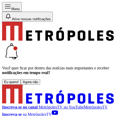
Menu
Ative nossas notificações
Você quer ficar por dentro das notícias mais importantes e receber
notificações em tempo real?
Eu quero!
Agora não
Inscreva-se no canal
MetrópolesTV no
YouTube
MetrópolesTV
Inscreva-se
na MetrópolesTV