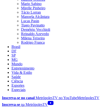
Mario Sabino
Mirelle Pinheiro
Tácio Lorran
Manoela Alcântara
Lucas Pasin
Tiago Pavinatto
Demétrio Vecchioli
Reinaldo Azevedo
Milena Teixeira
Rodrigo França
Brasil
DF
SP
MG
Mundo
Entretenimento
Vida & Estilo
Saúde
Ciência
Esportes
Especiais
Inscreva-se no canal
MetrópolesTV no
YouTube
MetrópolesTV
Inscreva-se
na MetrópolesTV