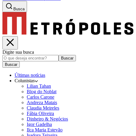
Busca
Digite sua busca
Buscar
Buscar
Últimas notícias
Colunistas
Lilian Tahan
Blog do Noblat
Carlos Carone
Andreza Matais
Claudia Meireles
Fábia Oliveira
Dinheiro & Negócios
Igor Gadelha
Ilca Maria Estevão
Isadora Teixeira