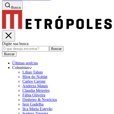
Busca
Digite sua busca
Buscar
Buscar
Últimas notícias
Colunistas
Lilian Tahan
Blog do Noblat
Carlos Carone
Andreza Matais
Claudia Meireles
Fábia Oliveira
Dinheiro & Negócios
Igor Gadelha
Ilca Maria Estevão
Isadora Teixeira