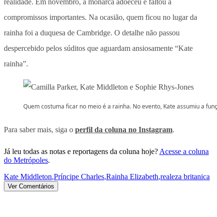
realidade. Em novembro, a monarca adoeceu e faltou a
compromissos importantes. Na ocasião, quem ficou no lugar da
rainha foi a duquesa de Cambridge. O detalhe não passou
despercebido pelos súditos que aguardam ansiosamente “Kate
rainha”.
Quem costuma ficar no meio é a rainha. No evento, Kate assumiu a fun
Para saber mais, siga o
perfil da coluna no Instagram
.
Já leu todas as notas e reportagens da coluna hoje?
Acesse a coluna
do Metrópoles
.
Kate Middleton
,
Príncipe Charles
,
Rainha Elizabeth
,
realeza britanica
Ver Comentários