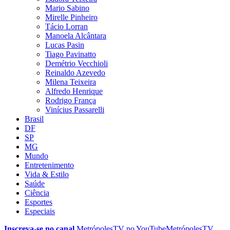
Mario Sabino
Mirelle Pinheiro
Tácio Lorran
Manoela Alcântara
Lucas Pasin
Tiago Pavinatto
Demétrio Vecchioli
Reinaldo Azevedo
Milena Teixeira
Alfredo Henrique
Rodrigo França
Vinícius Passarelli
Brasil
DF
SP
MG
Mundo
Entretenimento
Vida & Estilo
Saúde
Ciência
Esportes
Especiais
Inscreva-se no canal
MetrópolesTV no
YouTube
MetrópolesTV