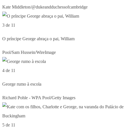
Kate Middleton/@dukeandduchessofcambridge
3 de 11
O príncipe George abraça o pai, William
Pool/Sam Hussein/WireImage
4 de 11
George rumo à escola
Richard Pohle - WPA Pool/Getty Images
5 de 11