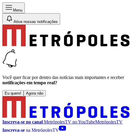
Menu
Ative nossas notificações
Você quer ficar por dentro das notícias mais importantes e receber
notificações em tempo real?
Eu quero!
Agora não
Inscreva-se no canal
MetrópolesTV no
YouTube
MetrópolesTV
Inscreva-se
na MetrópolesTV