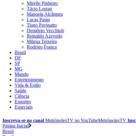
Mirelle Pinheiro
Tácio Lorran
Manoela Alcântara
Lucas Pasin
Tiago Pavinatto
Demétrio Vecchioli
Reinaldo Azevedo
Milena Teixeira
Rodrigo França
Brasil
DF
SP
MG
Mundo
Entretenimento
Vida & Estilo
Saúde
Ciência
Esportes
Especiais
Inscreva-se no canal
MetrópolesTV no
YouTube
MetrópolesTV
Insc
Página Inicial
Brasil