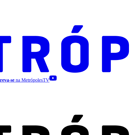
reva-se
na MetrópolesTV