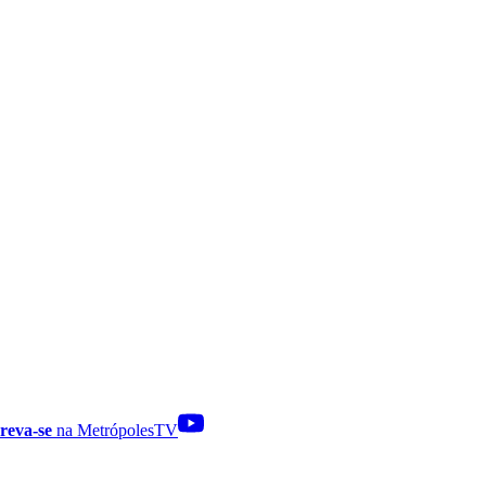
reva-se
na MetrópolesTV