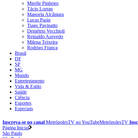
Mirelle Pinheiro
Tácio Lorran
Manoela Alcântara
Lucas Pasin
Tiago Pavinatto
Demétrio Vecchioli
Reinaldo Azevedo
Milena Teixeira
Rodrigo França
Brasil
DF
SP
MG
Mundo
Entretenimento
Vida & Estilo
Saúde
Ciência
Esportes
Especiais
Inscreva-se no canal
MetrópolesTV no
YouTube
MetrópolesTV
Insc
Página Inicial
São Paulo