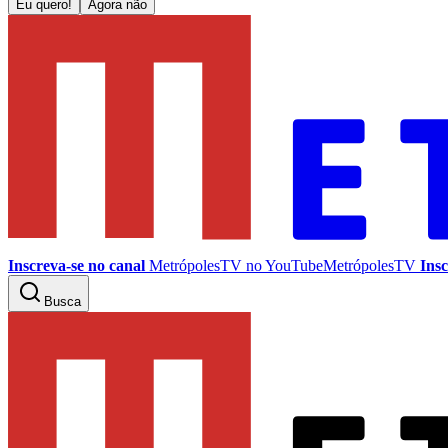
Eu quero!
Agora não
Inscreva-se no canal
MetrópolesTV no
YouTube
MetrópolesTV
Insc
Busca