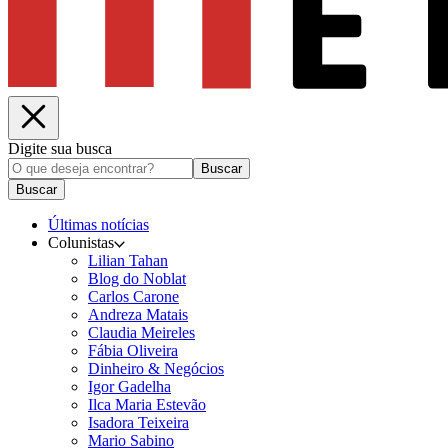
Digite sua busca
Buscar
Buscar
Últimas notícias
Colunistas
Lilian Tahan
Blog do Noblat
Carlos Carone
Andreza Matais
Claudia Meireles
Fábia Oliveira
Dinheiro & Negócios
Igor Gadelha
Ilca Maria Estevão
Isadora Teixeira
Mario Sabino