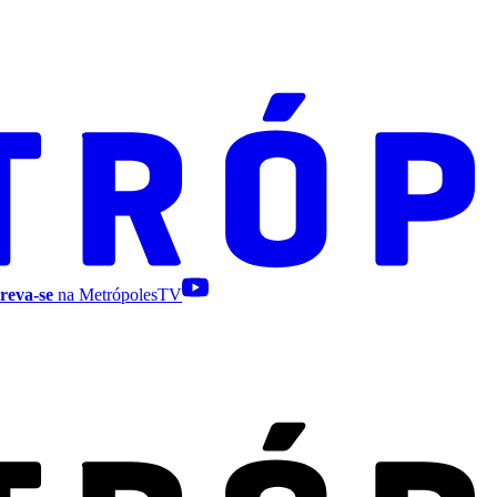
reva-se
na MetrópolesTV