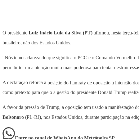
O presidente
Luiz Inácio Lula da Silva
(
PT
)
afirmou, nesta terça-fe
brasileiro, não dos Estados Unidos.
“Nós temos clareza do que significa o PCC e o Comando Vermelho. Isso
permitir ter uma atuação muito mais poderosa para tentar destruir ess
A declaração reforça a
posição do Itamraty de oposição à intenção do
como pretexto para que o a gestão do presidente Donald Trump realize 
A favor da pressão de Trump, a oposição tem usado a manifestação do 
Bolsonaro
(PL-RJ), nos Estados Unidos, durante participação na edi
Entre no canal de WhatsApp
do
Metrópoles SP