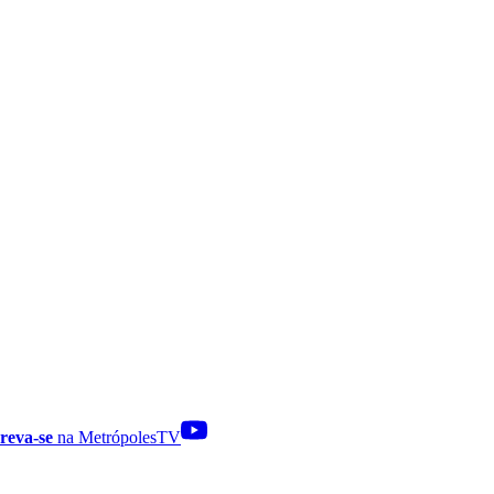
reva-se
na MetrópolesTV