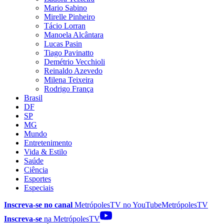
Mario Sabino
Mirelle Pinheiro
Tácio Lorran
Manoela Alcântara
Lucas Pasin
Tiago Pavinatto
Demétrio Vecchioli
Reinaldo Azevedo
Milena Teixeira
Rodrigo França
Brasil
DF
SP
MG
Mundo
Entretenimento
Vida & Estilo
Saúde
Ciência
Esportes
Especiais
Inscreva-se no canal
MetrópolesTV no
YouTube
MetrópolesTV
Inscreva-se
na MetrópolesTV