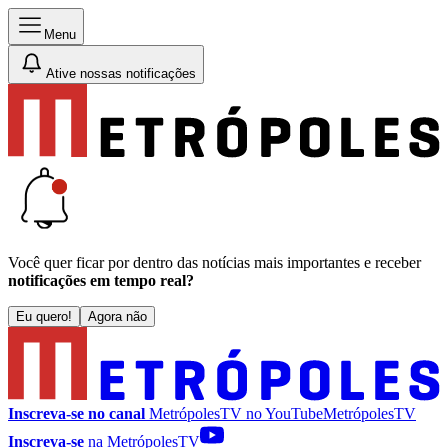
Menu
Ative nossas notificações
Você quer ficar por dentro das notícias mais importantes e receber
notificações em tempo real?
Eu quero!
Agora não
Inscreva-se no canal
MetrópolesTV no
YouTube
MetrópolesTV
Inscreva-se
na MetrópolesTV