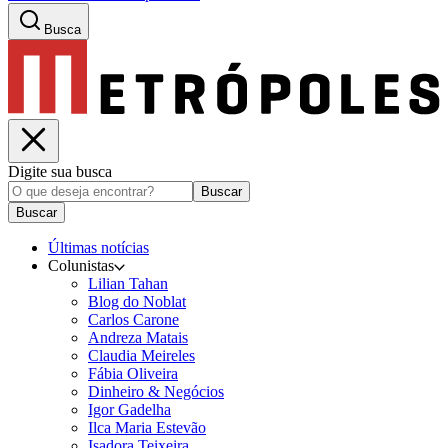
Busca
Digite sua busca
Buscar
Buscar
Últimas notícias
Colunistas
Lilian Tahan
Blog do Noblat
Carlos Carone
Andreza Matais
Claudia Meireles
Fábia Oliveira
Dinheiro & Negócios
Igor Gadelha
Ilca Maria Estevão
Isadora Teixeira