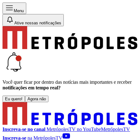
Menu
Ative nossas notificações
Você quer ficar por dentro das notícias mais importantes e receber
notificações em tempo real?
Eu quero!
Agora não
Inscreva-se no canal
MetrópolesTV no
YouTube
MetrópolesTV
Inscreva-se
na MetrópolesTV