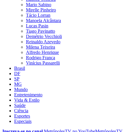
Mario Sabino
Mirelle Pinheiro
Tácio Lorran
Manoela Alcântara
Lucas Pasin
Tiago Pavinatto
Demétrio Vecchioli
Reinaldo Azevedo
Milena Teixeira
Alfredo Henrique
Rodrigo França
Vinícius Passarelli
Brasil
DF
SP
MG
Mundo
Entretenimento
Vida & Estilo
Saúde
Ciência
Esportes
Especiais
Inscreva-se no canal
MetrópolesTV no
YouTube
MetrópolesTV