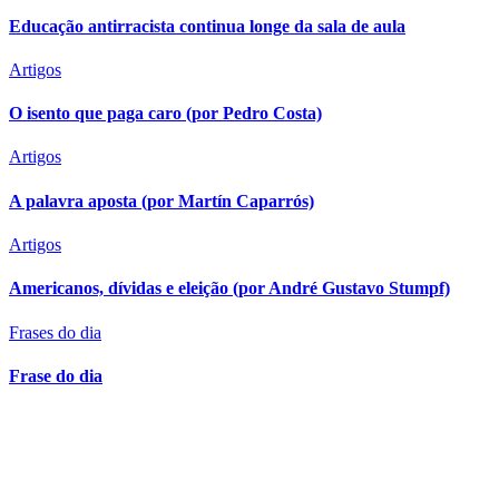
Educação antirracista continua longe da sala de aula
Artigos
O isento que paga caro (por Pedro Costa)
Artigos
A palavra aposta (por Martín Caparrós)
Artigos
Americanos, dívidas e eleição (por André Gustavo Stumpf)
Frases do dia
Frase do dia