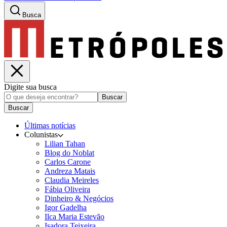
Busca
Digite sua busca
Buscar
Buscar
Últimas notícias
Colunistas
Lilian Tahan
Blog do Noblat
Carlos Carone
Andreza Matais
Claudia Meireles
Fábia Oliveira
Dinheiro & Negócios
Igor Gadelha
Ilca Maria Estevão
Isadora Teixeira