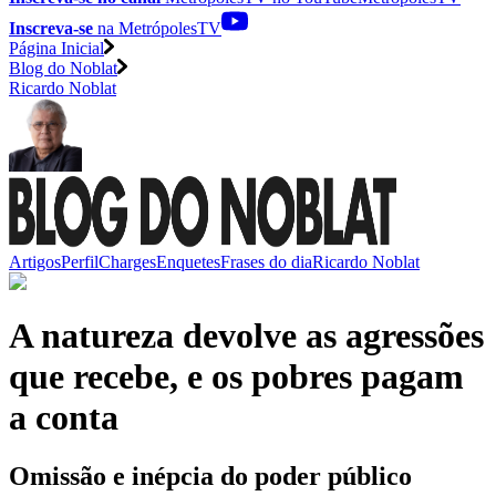
Inscreva-se
na MetrópolesTV
Página Inicial
Blog do Noblat
Ricardo Noblat
Artigos
Perfil
Charges
Enquetes
Frases do dia
Ricardo Noblat
A natureza devolve as agressões
que recebe, e os pobres pagam
a conta
Omissão e inépcia do poder público