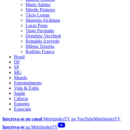
Mario Sabino
Mirelle Pinheiro
Tácio Lorran
Manoela Alcântara
Lucas Pasin
Tiago Pavinatto
Demétrio Vecchioli
Reinaldo Azevedo
Milena Teixeira
Rodrigo França
Brasil
DF
SP
MG
Mundo
Entretenimento
Vida & Estilo
Saúde
Ciência
Esportes
Especiais
Inscreva-se no canal
MetrópolesTV no
YouTube
MetrópolesTV
Inscreva-se
na MetrópolesTV