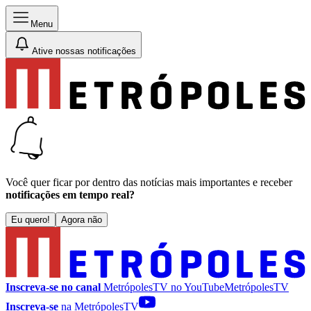
Menu
Ative nossas notificações
Você quer ficar por dentro das notícias mais importantes e receber
notificações em tempo real?
Eu quero!
Agora não
Inscreva-se no canal
MetrópolesTV no
YouTube
MetrópolesTV
Inscreva-se
na MetrópolesTV