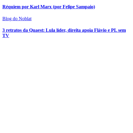
Réquiem por Karl Marx (por Felipe Sampaio)
Blog do Noblat
3 retratos da Quaest: Lula líder, direita apoia Flávio e PL sem
TV