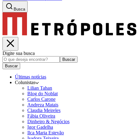
Busca
Digite sua busca
Buscar
Buscar
Últimas notícias
Colunistas
Lilian Tahan
Blog do Noblat
Carlos Carone
Andreza Matais
Claudia Meireles
Fábia Oliveira
Dinheiro & Negócios
Igor Gadelha
Ilca Maria Estevão
Isadora Teixeira