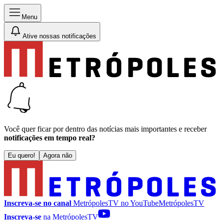
Menu
Ative nossas notificações
Você quer ficar por dentro das notícias mais importantes e receber
notificações em tempo real?
Eu quero!
Agora não
Inscreva-se no canal
MetrópolesTV no
YouTube
MetrópolesTV
Inscreva-se
na MetrópolesTV