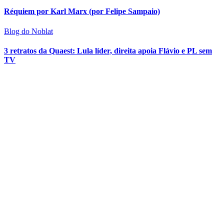
Réquiem por Karl Marx (por Felipe Sampaio)
Blog do Noblat
3 retratos da Quaest: Lula líder, direita apoia Flávio e PL sem
TV