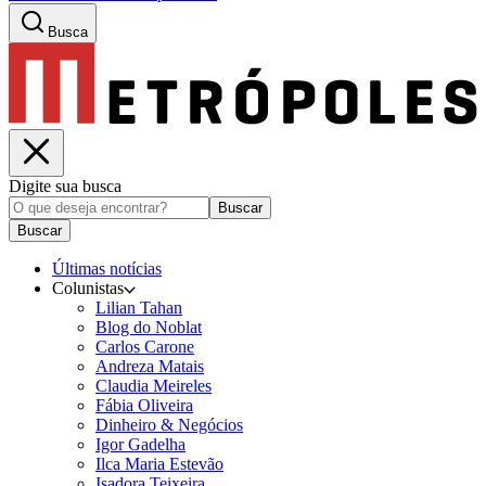
Busca
Digite sua busca
Buscar
Buscar
Últimas notícias
Colunistas
Lilian Tahan
Blog do Noblat
Carlos Carone
Andreza Matais
Claudia Meireles
Fábia Oliveira
Dinheiro & Negócios
Igor Gadelha
Ilca Maria Estevão
Isadora Teixeira