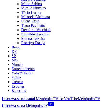
Mario Sabino
Mirelle Pinheiro
Tácio Lorran
Manoela Alcântara
Lucas Pasin
Tiago Pavinatto
Demétrio Vecchioli
Reinaldo Azevedo
Milena Teixeira
Rodrigo França
Brasil
DF
SP
MG
Mundo
Entretenimento
Vida & Estilo
Saúde
Ciência
Esportes
Especiais
Inscreva-se no canal
MetrópolesTV no
YouTube
MetrópolesTV
Inscreva-se
na MetrópolesTV