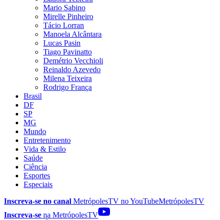
Mario Sabino
Mirelle Pinheiro
Tácio Lorran
Manoela Alcântara
Lucas Pasin
Tiago Pavinatto
Demétrio Vecchioli
Reinaldo Azevedo
Milena Teixeira
Rodrigo França
Brasil
DF
SP
MG
Mundo
Entretenimento
Vida & Estilo
Saúde
Ciência
Esportes
Especiais
Inscreva-se no canal
MetrópolesTV no
YouTube
MetrópolesTV
Inscreva-se
na MetrópolesTV