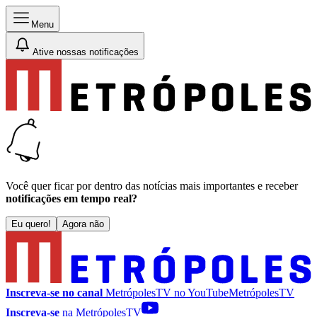
Menu
Ative nossas notificações
Você quer ficar por dentro das notícias mais importantes e receber
notificações em tempo real?
Eu quero!
Agora não
Inscreva-se no canal
MetrópolesTV no
YouTube
MetrópolesTV
Inscreva-se
na MetrópolesTV