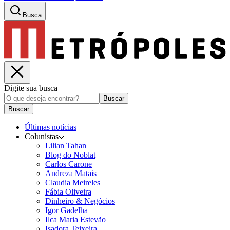
Busca
Digite sua busca
Buscar
Buscar
Últimas notícias
Colunistas
Lilian Tahan
Blog do Noblat
Carlos Carone
Andreza Matais
Claudia Meireles
Fábia Oliveira
Dinheiro & Negócios
Igor Gadelha
Ilca Maria Estevão
Isadora Teixeira