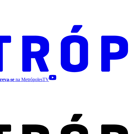
reva-se
na MetrópolesTV