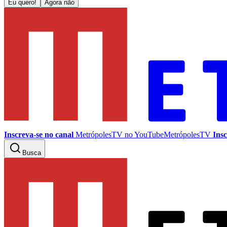
Eu quero!
Agora não
Inscreva-se no canal
MetrópolesTV no
YouTube
MetrópolesTV
Insc
Busca