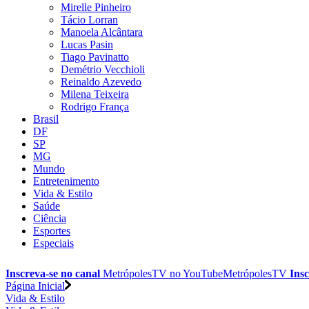
Mirelle Pinheiro
Tácio Lorran
Manoela Alcântara
Lucas Pasin
Tiago Pavinatto
Demétrio Vecchioli
Reinaldo Azevedo
Milena Teixeira
Rodrigo França
Brasil
DF
SP
MG
Mundo
Entretenimento
Vida & Estilo
Saúde
Ciência
Esportes
Especiais
Inscreva-se no canal
MetrópolesTV no
YouTube
MetrópolesTV
Insc
Página Inicial
Vida & Estilo