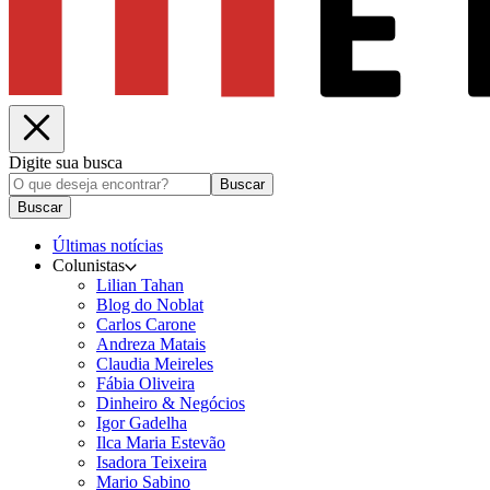
Digite sua busca
Buscar
Buscar
Últimas notícias
Colunistas
Lilian Tahan
Blog do Noblat
Carlos Carone
Andreza Matais
Claudia Meireles
Fábia Oliveira
Dinheiro & Negócios
Igor Gadelha
Ilca Maria Estevão
Isadora Teixeira
Mario Sabino