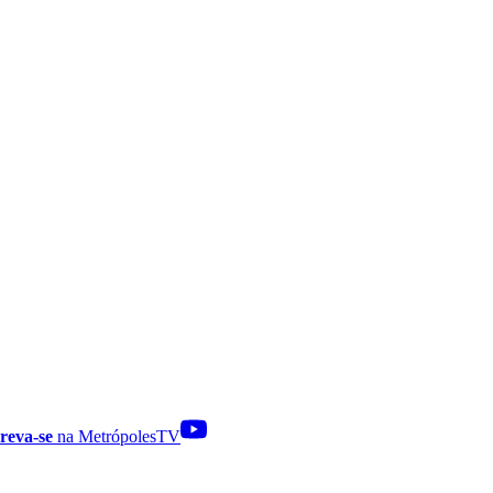
reva-se
na MetrópolesTV