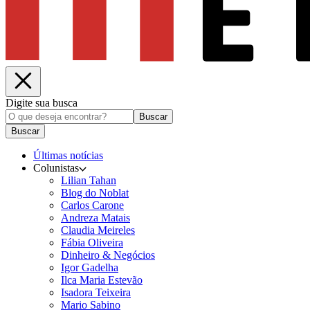
Digite sua busca
Buscar
Buscar
Últimas notícias
Colunistas
Lilian Tahan
Blog do Noblat
Carlos Carone
Andreza Matais
Claudia Meireles
Fábia Oliveira
Dinheiro & Negócios
Igor Gadelha
Ilca Maria Estevão
Isadora Teixeira
Mario Sabino