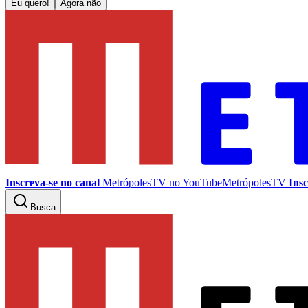
Eu quero!
Agora não
Inscreva-se no canal
MetrópolesTV no
YouTube
MetrópolesTV
Insc
Busca