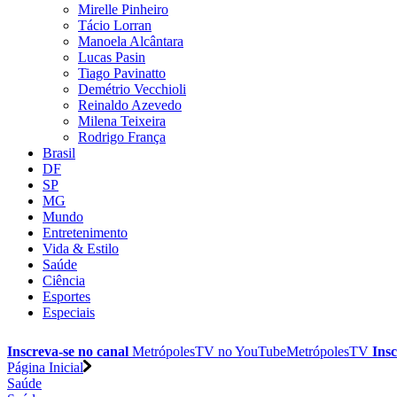
Mirelle Pinheiro
Tácio Lorran
Manoela Alcântara
Lucas Pasin
Tiago Pavinatto
Demétrio Vecchioli
Reinaldo Azevedo
Milena Teixeira
Rodrigo França
Brasil
DF
SP
MG
Mundo
Entretenimento
Vida & Estilo
Saúde
Ciência
Esportes
Especiais
Inscreva-se no canal
MetrópolesTV no
YouTube
MetrópolesTV
Insc
Página Inicial
Saúde