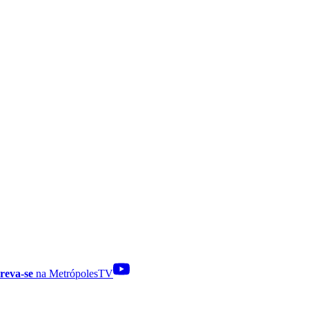
reva-se
na MetrópolesTV