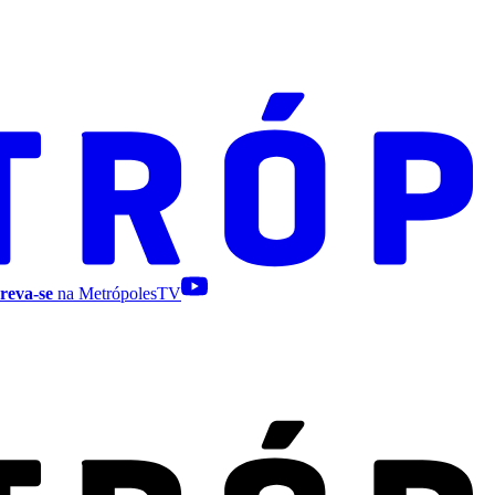
reva-se
na MetrópolesTV