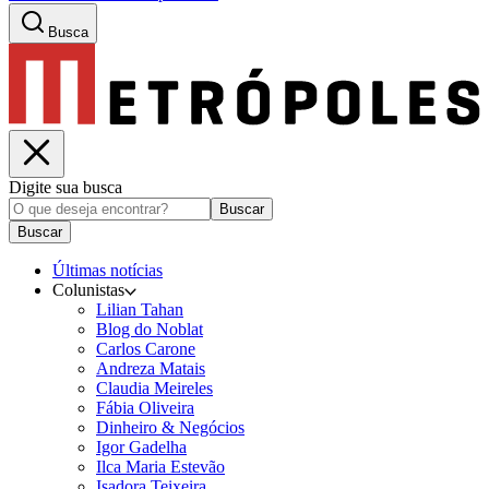
Busca
Digite sua busca
Buscar
Buscar
Últimas notícias
Colunistas
Lilian Tahan
Blog do Noblat
Carlos Carone
Andreza Matais
Claudia Meireles
Fábia Oliveira
Dinheiro & Negócios
Igor Gadelha
Ilca Maria Estevão
Isadora Teixeira