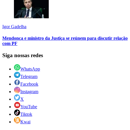
Igor Gadelha
Mendonça e ministro da Justiça se reúnem para discutir relação
com PF
Siga nossas redes
WhatsApp
Telegram
Facebook
Instagram
X
YouTube
Tiktok
Kwai