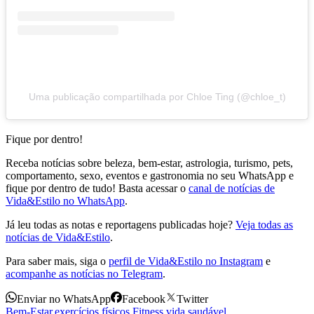
Uma publicação compartilhada por Chloe Ting (@chloe_t)
Fique por dentro!
Receba notícias sobre beleza, bem-estar, astrologia, turismo, pets,
comportamento, sexo, eventos e gastronomia no seu WhatsApp e
fique por dentro de tudo! Basta acessar o
canal de notícias de
Vida&Estilo no WhatsApp
.
Já leu todas as notas e reportagens publicadas hoje?
Veja todas as
notícias de Vida&Estilo
.
Para saber mais, siga o
perfil de Vida&Estilo no Instagram
e
acompanhe as notícias no Telegram
.
Enviar no WhatsApp
Facebook
Twitter
Bem-Estar
,
exercícios físicos
,
Fitness
,
vida saudável