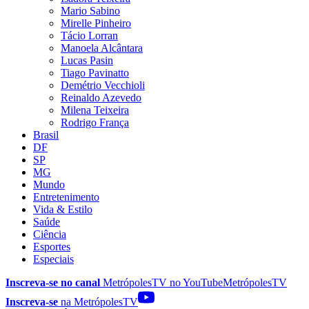
Mario Sabino
Mirelle Pinheiro
Tácio Lorran
Manoela Alcântara
Lucas Pasin
Tiago Pavinatto
Demétrio Vecchioli
Reinaldo Azevedo
Milena Teixeira
Rodrigo França
Brasil
DF
SP
MG
Mundo
Entretenimento
Vida & Estilo
Saúde
Ciência
Esportes
Especiais
Inscreva-se no canal
MetrópolesTV no
YouTube
MetrópolesTV
Inscreva-se
na MetrópolesTV