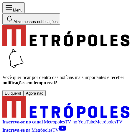
Menu
Ative nossas notificações
Você quer ficar por dentro das notícias mais importantes e receber
notificações em tempo real?
Eu quero!
Agora não
Inscreva-se no canal
MetrópolesTV no
YouTube
MetrópolesTV
Inscreva-se
na MetrópolesTV