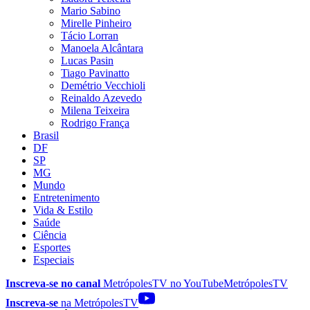
Mario Sabino
Mirelle Pinheiro
Tácio Lorran
Manoela Alcântara
Lucas Pasin
Tiago Pavinatto
Demétrio Vecchioli
Reinaldo Azevedo
Milena Teixeira
Rodrigo França
Brasil
DF
SP
MG
Mundo
Entretenimento
Vida & Estilo
Saúde
Ciência
Esportes
Especiais
Inscreva-se no canal
MetrópolesTV no
YouTube
MetrópolesTV
Inscreva-se
na MetrópolesTV