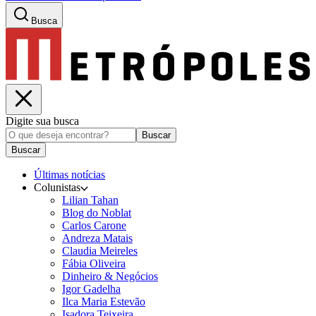
Busca
Digite sua busca
Buscar
Buscar
Últimas notícias
Colunistas
Lilian Tahan
Blog do Noblat
Carlos Carone
Andreza Matais
Claudia Meireles
Fábia Oliveira
Dinheiro & Negócios
Igor Gadelha
Ilca Maria Estevão
Isadora Teixeira