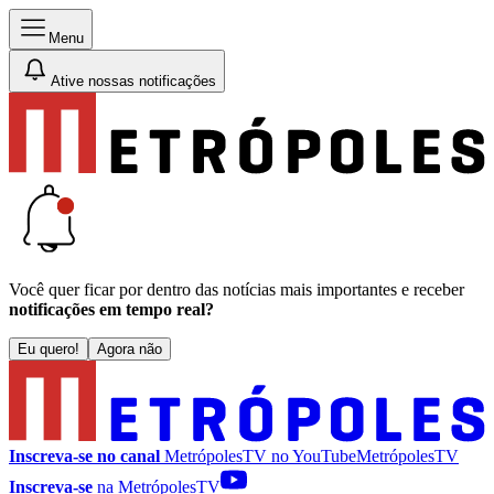
Menu
Ative nossas notificações
Você quer ficar por dentro das notícias mais importantes e receber
notificações em tempo real?
Eu quero!
Agora não
Inscreva-se no canal
MetrópolesTV no
YouTube
MetrópolesTV
Inscreva-se
na MetrópolesTV