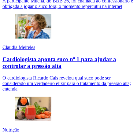
A participante Milena, do BBB 26, foi chamada ao confessionário e
obrigada a jogar o suco fora; o momento repercutiu na internet
Claudia Meireles
Cardiologista aponta suco nº 1 para ajudar a
controlar a pressão alta
O cardiologista Ricardo Cals revelou qual suco pode ser
considerado um verdadeiro elixir para o tratamento da pressão alta;
entenda
Nutrição