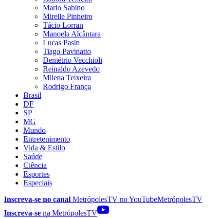
Mario Sabino
Mirelle Pinheiro
Tácio Lorran
Manoela Alcântara
Lucas Pasin
Tiago Pavinatto
Demétrio Vecchioli
Reinaldo Azevedo
Milena Teixeira
Rodrigo França
Brasil
DF
SP
MG
Mundo
Entretenimento
Vida & Estilo
Saúde
Ciência
Esportes
Especiais
Inscreva-se no canal
MetrópolesTV no
YouTube
MetrópolesTV
Inscreva-se
na MetrópolesTV