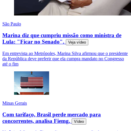
São Paulo
Marina diz que cumpriu missão como ministra de
Lula: "Ficar no Senado".
Veja
vídeo
Em entrevista ao Metrópoles, Marina Silva afirmou que o presidente
da República deve preferir que ela cumpra mandato no Congresso
até o fim
Minas Gerais
Com tarifaço, Brasil perde mercado para
concorrentes, analisa Fiemg.
Vídeo