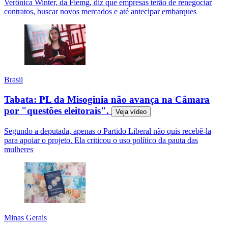
Verônica Winter, da Fiemg, diz que empresas terão de renegociar
contratos, buscar novos mercados e até antecipar embarques
Brasil
Tabata: PL da Misoginia não avança na Câmara
por "questões eleitorais".
Veja
vídeo
Segundo a deputada, apenas o Partido Liberal não quis recebê-la
para apoiar o projeto. Ela criticou o uso político da pauta das
mulheres
Minas Gerais