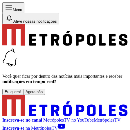
Menu
Ative nossas notificações
Você quer ficar por dentro das notícias mais importantes e receber
notificações em tempo real?
Eu quero!
Agora não
Inscreva-se no canal
MetrópolesTV no
YouTube
MetrópolesTV
Inscreva-se
na MetrópolesTV