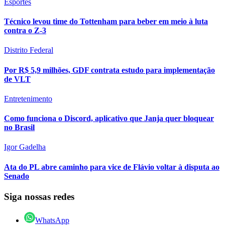
Esportes
Técnico levou time do Tottenham para beber em meio à luta
contra o Z-3
Distrito Federal
Por R$ 5,9 milhões, GDF contrata estudo para implementação
de VLT
Entretenimento
Como funciona o Discord, aplicativo que Janja quer bloquear
no Brasil
Igor Gadelha
Ata do PL abre caminho para vice de Flávio voltar à disputa ao
Senado
Siga nossas redes
WhatsApp