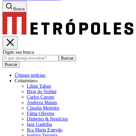
Busca
Digite sua busca
Buscar
Buscar
Últimas notícias
Colunistas
Lilian Tahan
Blog do Noblat
Carlos Carone
Andreza Matais
Claudia Meireles
Fábia Oliveira
Dinheiro & Negócios
Igor Gadelha
Ilca Maria Estevão
Isadora Teixeira