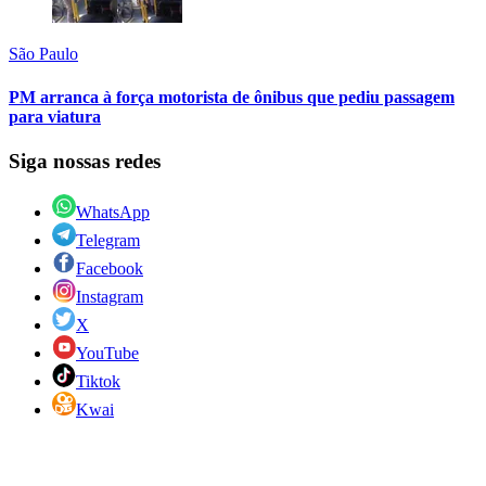
São Paulo
PM arranca à força motorista de ônibus que pediu passagem
para viatura
Siga nossas redes
WhatsApp
Telegram
Facebook
Instagram
X
YouTube
Tiktok
Kwai