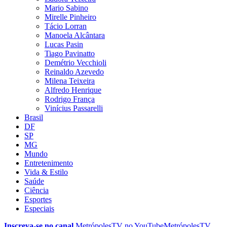
Mario Sabino
Mirelle Pinheiro
Tácio Lorran
Manoela Alcântara
Lucas Pasin
Tiago Pavinatto
Demétrio Vecchioli
Reinaldo Azevedo
Milena Teixeira
Alfredo Henrique
Rodrigo França
Vinícius Passarelli
Brasil
DF
SP
MG
Mundo
Entretenimento
Vida & Estilo
Saúde
Ciência
Esportes
Especiais
Inscreva-se no canal
MetrópolesTV no
YouTube
MetrópolesTV