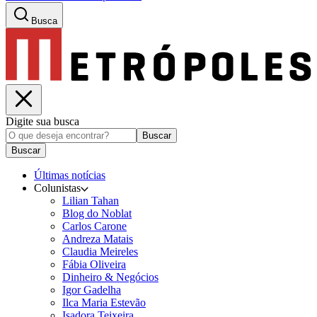
Busca
Digite sua busca
Buscar
Buscar
Últimas notícias
Colunistas
Lilian Tahan
Blog do Noblat
Carlos Carone
Andreza Matais
Claudia Meireles
Fábia Oliveira
Dinheiro & Negócios
Igor Gadelha
Ilca Maria Estevão
Isadora Teixeira