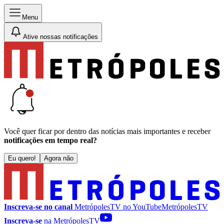
Menu
Ative nossas notificações
Você quer ficar por dentro das notícias mais importantes e receber
notificações em tempo real?
Eu quero!
Agora não
Inscreva-se no canal
MetrópolesTV no
YouTube
MetrópolesTV
Inscreva-se
na MetrópolesTV