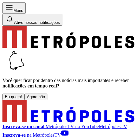
Menu
Ative nossas notificações
Você quer ficar por dentro das notícias mais importantes e receber
notificações em tempo real?
Eu quero!
Agora não
Inscreva-se no canal
MetrópolesTV no
YouTube
MetrópolesTV
Inscreva-se
na MetrópolesTV