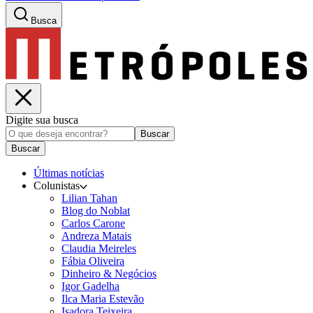
Busca
Digite sua busca
Buscar
Buscar
Últimas notícias
Colunistas
Lilian Tahan
Blog do Noblat
Carlos Carone
Andreza Matais
Claudia Meireles
Fábia Oliveira
Dinheiro & Negócios
Igor Gadelha
Ilca Maria Estevão
Isadora Teixeira