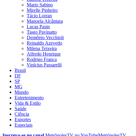
Mario Sabino
Mirelle Pinheiro
Tácio Lorran
Manoela Alcântara
Lucas Pasin
Tiago Pavinatto
Demétrio Vecchioli
Reinaldo Azevedo
Milena Teixeira
Alfredo Henrique
Rodrigo França
Vinícius Passarelli
Brasil
DF
SP
MG
Mundo
Entretenimento
Vida & Estilo
Saúde
Ciência
Esportes
Especiais
Inscreva-se no canal
MetrópolesTV no
YouTube
MetrópolesTV